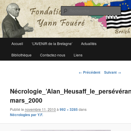
Le site officiel de la fondation Yann Fouéré
Rech
Fondation Yann Fouéré
Menu
Accueil
‘L’AVENIR de la Bretagne’
Actualités
Aller
principal
Bibliothèque
Contactez-nous
Liens
au
contenu
Navigation
← Précédent
Suivant →
des
principal
images
Nécrologie_’Alan_Heusaff_le_persévérant
mars_2000
Publié le
novembre 11, 2010
à
992 × 3285
dans
Nécrologies par Y.F.