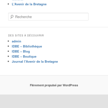
L'Avenir de la Bretagne
R
e
c
h
e
DES SITES À DÉCOUVRIR
r
admin
c
IDBE – Bibliothèque
h
IDBE – Blog
e
IDBE – Boutique
Journal l'Avenir de la Bretagne
Fièrement propulsé par WordPress