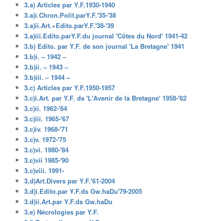
3.a) Articles par Y.F.1930-1940
3.a)i.Chron.Polit.parY.F.'35-'38
3.a)ii.Art.+Edito.parY.F.'38-'39
3.a)iii.Edito.parY.F.du journal 'Côtes du Nord' 1941-42
3.b) Edito. par Y.F. de son journal 'La Bretagne' 1941
3.b)i. – 1942 –
3.b)ii. – 1943 –
3.b)iii. – 1944 –
3.c) Articles par Y.F.1950-1957
3.c)i.Art. par Y.F. ds 'L'Avenir de la Bretagne' 1958-'62
3.c)ii. 1962-'64
3.c)iii. 1965-'67
3.c)iv. 1968-'71
3.c)v. 1972-'75
3.c)vi. 1980-'84
3.c)vii 1985-'90
3.c)viii. 1991-
3.d)Art.Divers par Y.F.'61-2004
3.d)i.Edito.par Y.F.ds Gw.haDu'79-2005
3.d)ii.Art.par Y.F.ds Gw.haDu
3.e) Nécrologies par Y.F.