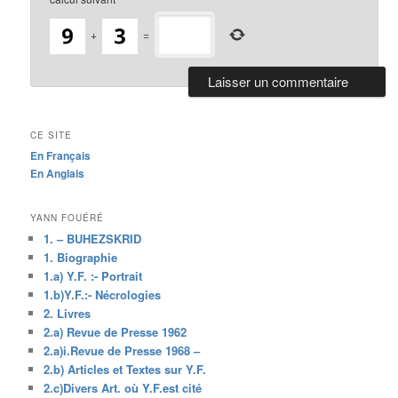
+
=
CE SITE
En Français
En Anglais
YANN FOUÉRÉ
1. – BUHEZSKRID
1. Biographie
1.a) Y.F. :- Portrait
1.b)Y.F.:- Nécrologies
2. Livres
2.a) Revue de Presse 1962
2.a)i.Revue de Presse 1968 –
2.b) Articles et Textes sur Y.F.
2.c)Divers Art. où Y.F.est cité