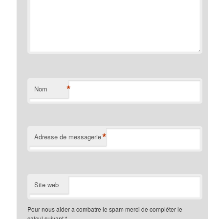
*
Nom
*
Adresse de messagerie
Site web
Pour nous aider a combatre le spam merci de compléter le
calcul suivant
*