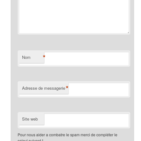
*
Nom
*
Adresse de messagerie
Site web
Pour nous aider a combatre le spam merci de compléter le
calcul suivant
*