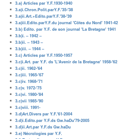
3.a) Articles par Y.F.1930-1940
3.a)i.Chron.Polit.parY.F.'35-'38
3.a)ii.Art.+Edito.parY.F.'38-'39
3.a)iii.Edito.parY.F.du journal 'Côtes du Nord' 1941-42
3.b) Edito. par Y.F. de son journal 'La Bretagne' 1941
3.b)i. – 1942 –
3.b)ii. – 1943 –
3.b)iii. – 1944 –
3.c) Articles par Y.F.1950-1957
3.c)i.Art. par Y.F. ds 'L'Avenir de la Bretagne' 1958-'62
3.c)ii. 1962-'64
3.c)iii. 1965-'67
3.c)iv. 1968-'71
3.c)v. 1972-'75
3.c)vi. 1980-'84
3.c)vii 1985-'90
3.c)viii. 1991-
3.d)Art.Divers par Y.F.'61-2004
3.d)i.Edito.par Y.F.ds Gw.haDu'79-2005
3.d)ii.Art.par Y.F.ds Gw.haDu
3.e) Nécrologies par Y.F.