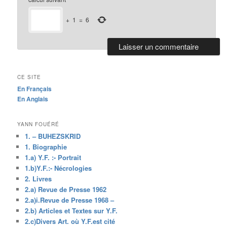
+
1
=
6
CE SITE
En Français
En Anglais
YANN FOUÉRÉ
1. – BUHEZSKRID
1. Biographie
1.a) Y.F. :- Portrait
1.b)Y.F.:- Nécrologies
2. Livres
2.a) Revue de Presse 1962
2.a)i.Revue de Presse 1968 –
2.b) Articles et Textes sur Y.F.
2.c)Divers Art. où Y.F.est cité