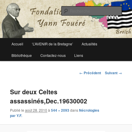
Le site officiel de la fondation Yann Fouéré
Rech
Fondation Yann Fouéré
Menu
Accueil
‘L’AVENIR de la Bretagne’
Actualités
Aller
principal
Bibliothèque
Contactez-nous
Liens
au
contenu
Navigation
← Précédent
Suivant →
des
principal
images
Sur deux Celtes
assassinés,Dec.19630002
Publié le
août 28, 2010
à
544 × 2093
dans
Nécrologies
par Y.F.