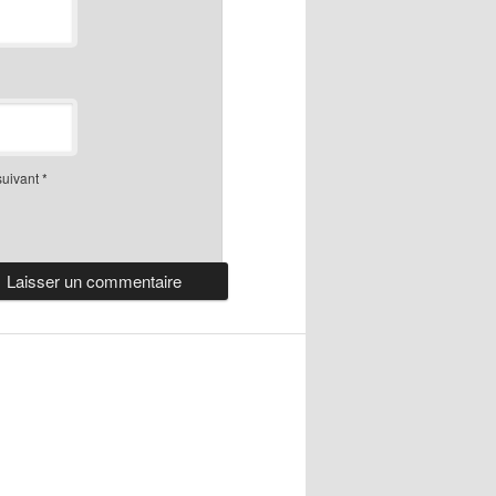
suivant
*