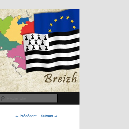
Recherche
Navigation
←
Précédent
Suivant
→
des