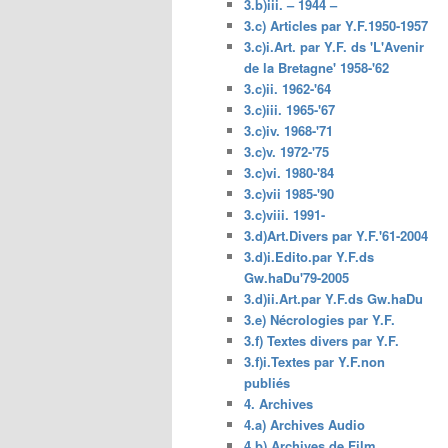
3.b)iii. – 1944 –
3.c) Articles par Y.F.1950-1957
3.c)i.Art. par Y.F. ds 'L'Avenir
de la Bretagne' 1958-'62
3.c)ii. 1962-'64
3.c)iii. 1965-'67
3.c)iv. 1968-'71
3.c)v. 1972-'75
3.c)vi. 1980-'84
3.c)vii 1985-'90
3.c)viii. 1991-
3.d)Art.Divers par Y.F.'61-2004
3.d)i.Edito.par Y.F.ds
Gw.haDu'79-2005
3.d)ii.Art.par Y.F.ds Gw.haDu
3.e) Nécrologies par Y.F.
3.f) Textes divers par Y.F.
3.f)i.Textes par Y.F.non
publiés
4. Archives
4.a) Archives Audio
4.b) Archives de Film