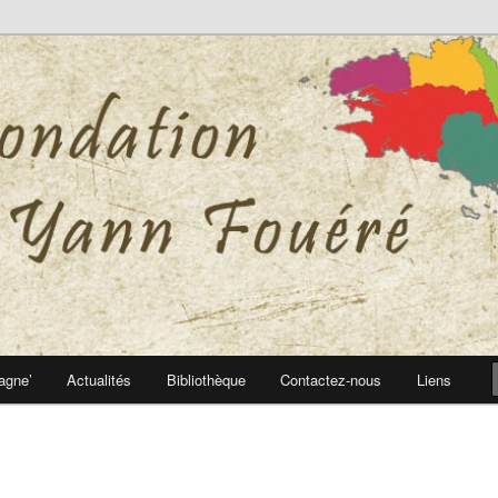
 Yann Fouéré
nn Fouéré
agne’
Actualités
Bibliothèque
Contactez-nous
Liens