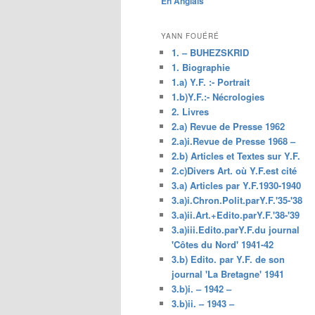
En Anglais
principal
YANN FOUÉRÉ
1. – BUHEZSKRID
1. Biographie
1.a) Y.F. :- Portrait
1.b)Y.F.:- Nécrologies
2. Livres
2.a) Revue de Presse 1962
2.a)i.Revue de Presse 1968 –
2.b) Articles et Textes sur Y.F.
2.c)Divers Art. où Y.F.est cité
3.a) Articles par Y.F.1930-1940
3.a)i.Chron.Polit.parY.F.'35-'38
3.a)ii.Art.+Edito.parY.F.'38-'39
3.a)iii.Edito.parY.F.du journal
'Côtes du Nord' 1941-42
3.b) Edito. par Y.F. de son
journal 'La Bretagne' 1941
3.b)i. – 1942 –
3.b)ii. – 1943 –