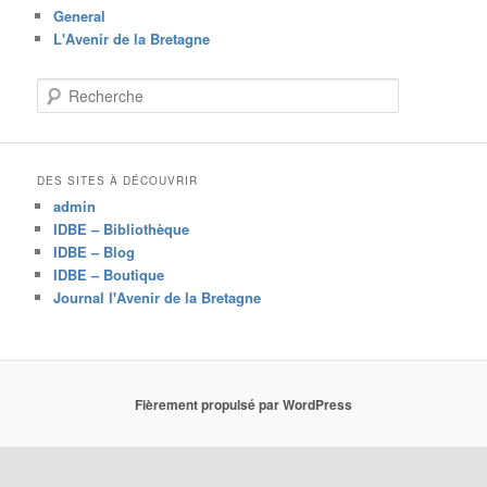
General
L'Avenir de la Bretagne
R
e
c
h
e
DES SITES À DÉCOUVRIR
r
admin
c
IDBE – Bibliothèque
h
IDBE – Blog
e
IDBE – Boutique
Journal l'Avenir de la Bretagne
Fièrement propulsé par WordPress