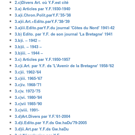
2.c)Divers Art. où Y.F.est cité
3.a) Articles par Y.F.1930-1940
3.a)i.Chron.Polit.parY.F.'35-'38
3.a)ii.Art.+Edito.parY.F.'38-'39
3.a)iii.Edito.parY.F.du journal 'Côtes du Nord' 1941-42
3.b) Edito. par Y.F. de son journal 'La Bretagne' 1941
3.b)i. – 1942 –
3.b)ii. – 1943 –
3.b)iii. – 1944 –
3.c) Articles par Y.F.1950-1957
3.c)i.Art. par Y.F. ds 'L'Avenir de la Bretagne' 1958-'62
3.c)ii. 1962-'64
3.c)iii. 1965-'67
3.c)iv. 1968-'71
3.c)v. 1972-'75
3.c)vi. 1980-'84
3.c)vii 1985-'90
3.c)viii. 1991-
3.d)Art.Divers par Y.F.'61-2004
3.d)i.Edito.par Y.F.ds Gw.haDu'79-2005
3.d)ii.Art.par Y.F.ds Gw.haDu