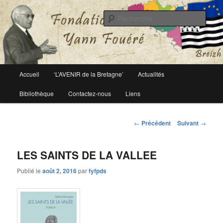
Le site officiel de la fondation Yann Fouéré
Rech
Fondation Yann Fouéré
Menu
Accueil
‘L’AVENIR de la Bretagne’
Actualités
Aller
principal
Bibliothèque
Contactez-nous
Liens
au
contenu
Navigation
←
Précédent
Suivant
→
des
principal
articles
LES SAINTS DE LA VALLEE
Publié le
août 2, 2016
par
fyfpds