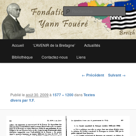
Le site officiel de la fondation Yann Fouéré
Rech
Fondation Yann Fouéré
Menu
Accueil
‘L’AVENIR de la Bretagne’
Actualités
Aller
principal
Bibliothèque
Contactez-nous
Liens
au
contenu
Navigation
← Précédent
Suivant →
des
principal
images
Publié le
août 30, 2009
à
1577 × 1200
dans
Textes
divers par Y.F.