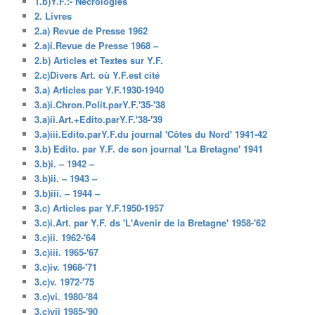
1.b)Y.F.:- Nécrologies
2. Livres
2.a) Revue de Presse 1962
2.a)i.Revue de Presse 1968 –
2.b) Articles et Textes sur Y.F.
2.c)Divers Art. où Y.F.est cité
3.a) Articles par Y.F.1930-1940
3.a)i.Chron.Polit.parY.F.'35-'38
3.a)ii.Art.+Edito.parY.F.'38-'39
3.a)iii.Edito.parY.F.du journal 'Côtes du Nord' 1941-42
3.b) Edito. par Y.F. de son journal 'La Bretagne' 1941
3.b)i. – 1942 –
3.b)ii. – 1943 –
3.b)iii. – 1944 –
3.c) Articles par Y.F.1950-1957
3.c)i.Art. par Y.F. ds 'L'Avenir de la Bretagne' 1958-'62
3.c)ii. 1962-'64
3.c)iii. 1965-'67
3.c)iv. 1968-'71
3.c)v. 1972-'75
3.c)vi. 1980-'84
3.c)vii 1985-'90