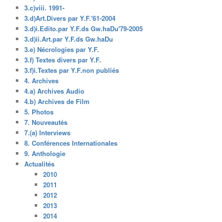
3.c)viii. 1991-
3.d)Art.Divers par Y.F.'61-2004
3.d)i.Edito.par Y.F.ds Gw.haDu'79-2005
3.d)ii.Art.par Y.F.ds Gw.haDu
3.e) Nécrologies par Y.F.
3.f) Textes divers par Y.F.
3.f)i.Textes par Y.F.non publiés
4. Archives
4.a) Archives Audio
4.b) Archives de Film
5. Photos
7. Nouveautés
7.(a) Interviews
8. Conférences Internationales
9. Anthologie
Actualités
2010
2011
2012
2013
2014