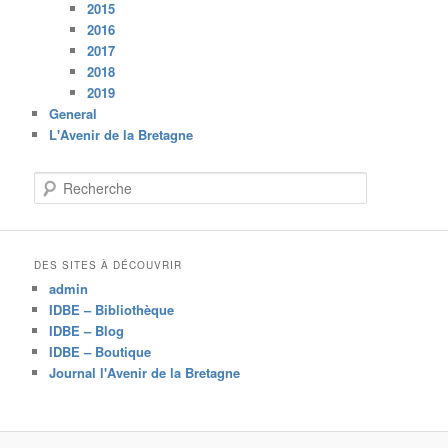
2015
2016
2017
2018
2019
General
L'Avenir de la Bretagne
R
e
c
h
e
DES SITES À DÉCOUVRIR
r
admin
c
IDBE – Bibliothèque
h
IDBE – Blog
e
IDBE – Boutique
Journal l'Avenir de la Bretagne