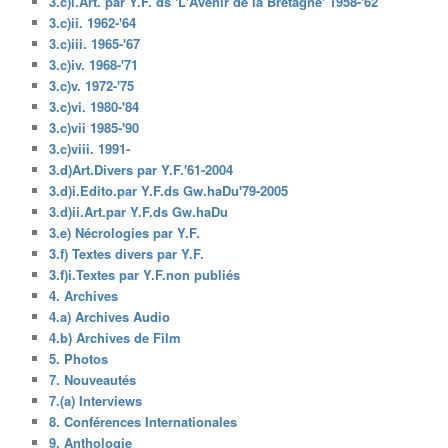
3.c)i.Art. par Y.F. ds 'L'Avenir de la Bretagne' 1958-'62
3.c)ii. 1962-'64
3.c)iii. 1965-'67
3.c)iv. 1968-'71
3.c)v. 1972-'75
3.c)vi. 1980-'84
3.c)vii 1985-'90
3.c)viii. 1991-
3.d)Art.Divers par Y.F.'61-2004
3.d)i.Edito.par Y.F.ds Gw.haDu'79-2005
3.d)ii.Art.par Y.F.ds Gw.haDu
3.e) Nécrologies par Y.F.
3.f) Textes divers par Y.F.
3.f)i.Textes par Y.F.non publiés
4. Archives
4.a) Archives Audio
4.b) Archives de Film
5. Photos
7. Nouveautés
7.(a) Interviews
8. Conférences Internationales
9. Anthologie