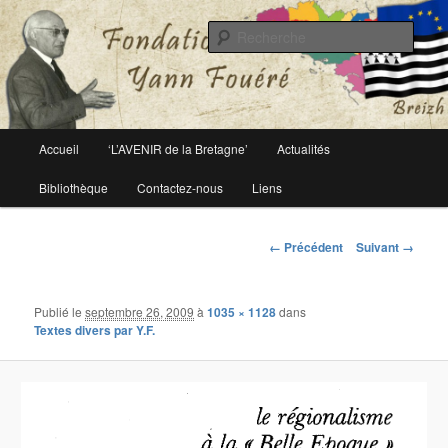
Le site officiel de la fondation Yann Fouéré
Rech
Fondation Yann Fouéré
Menu
Accueil
‘L’AVENIR de la Bretagne’
Actualités
Aller
principal
Bibliothèque
Contactez-nous
Liens
au
contenu
Navigation
← Précédent
Suivant →
des
principal
images
Publié le
septembre 26, 2009
à
1035 × 1128
dans
Textes divers par Y.F.