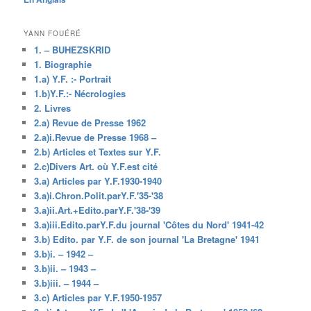
YANN FOUÉRÉ
1. – BUHEZSKRID
1. Biographie
1.a) Y.F. :- Portrait
1.b)Y.F.:- Nécrologies
2. Livres
2.a) Revue de Presse 1962
2.a)i.Revue de Presse 1968 –
2.b) Articles et Textes sur Y.F.
2.c)Divers Art. où Y.F.est cité
3.a) Articles par Y.F.1930-1940
3.a)i.Chron.Polit.parY.F.'35-'38
3.a)ii.Art.+Edito.parY.F.'38-'39
3.a)iii.Edito.parY.F.du journal 'Côtes du Nord' 1941-42
3.b) Edito. par Y.F. de son journal 'La Bretagne' 1941
3.b)i. – 1942 –
3.b)ii. – 1943 –
3.b)iii. – 1944 –
3.c) Articles par Y.F.1950-1957