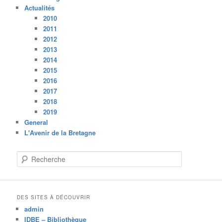
Actualités
2010
2011
2012
2013
2014
2015
2016
2017
2018
2019
General
L'Avenir de la Bretagne
R
e
c
h
e
DES SITES À DÉCOUVRIR
r
admin
c
IDBE – Bibliothèque
h