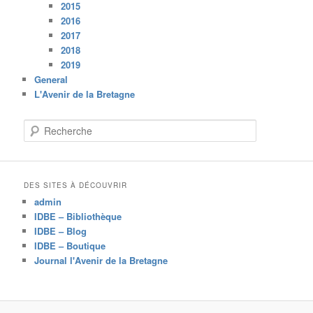
2015
2016
2017
2018
2019
General
L'Avenir de la Bretagne
R
e
c
h
e
DES SITES À DÉCOUVRIR
r
admin
c
IDBE – Bibliothèque
h
IDBE – Blog
e
IDBE – Boutique
Journal l'Avenir de la Bretagne