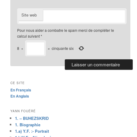
Site web
Pour nous aider a combatre le spam merci de compléter le
calcul suivant
*
8
×
=
cinquante six
CE SITE
En Français
En Anglais
YANN FOUÉRÉ
1. – BUHEZSKRID
1. Biographie
1.a) Y.F. :- Portrait