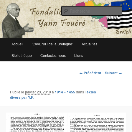
Le site officiel de la fondation Yann Fouéré
Rech
Fondation Yann Fouéré
Menu
Accueil
‘L’AVENIR de la Bretagne’
Actualités
Aller
principal
Bibliothèque
Contactez-nous
Liens
au
contenu
Navigation
← Précédent
Suivant →
des
principal
images
Publié le
janvier 23, 2010
à
1914 × 1455
dans
Textes
divers par Y.F.