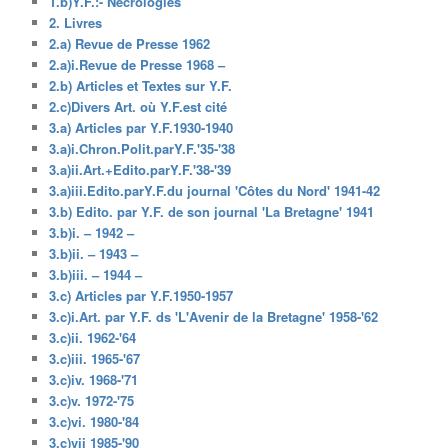
1.b)Y.F.:- Nécrologies
2. Livres
2.a) Revue de Presse 1962
2.a)i.Revue de Presse 1968 –
2.b) Articles et Textes sur Y.F.
2.c)Divers Art. où Y.F.est cité
3.a) Articles par Y.F.1930-1940
3.a)i.Chron.Polit.parY.F.'35-'38
3.a)ii.Art.+Edito.parY.F.'38-'39
3.a)iii.Edito.parY.F.du journal 'Côtes du Nord' 1941-42
3.b) Edito. par Y.F. de son journal 'La Bretagne' 1941
3.b)i. – 1942 –
3.b)ii. – 1943 –
3.b)iii. – 1944 –
3.c) Articles par Y.F.1950-1957
3.c)i.Art. par Y.F. ds 'L'Avenir de la Bretagne' 1958-'62
3.c)ii. 1962-'64
3.c)iii. 1965-'67
3.c)iv. 1968-'71
3.c)v. 1972-'75
3.c)vi. 1980-'84
3.c)vii 1985-'90