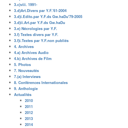
3.c)viii. 1991-
3.d)Art.Divers par Y.F.'61-2004
3.d)i.Edito.par Y.F.ds Gw.haDu'79-2005
3.d)ii.Art.par Y.F.ds Gw.haDu
3.e) Nécrologies par Y.F.
3.f) Textes divers par Y.F.
3.f)i.Textes par Y.F.non publiés
4. Archives
4.a) Archives Audio
4.b) Archives de Film
5. Photos
7. Nouveautés
7.(a) Interviews
8. Conférences Internationales
9. Anthologie
Actualités
2010
2011
2012
2013
2014