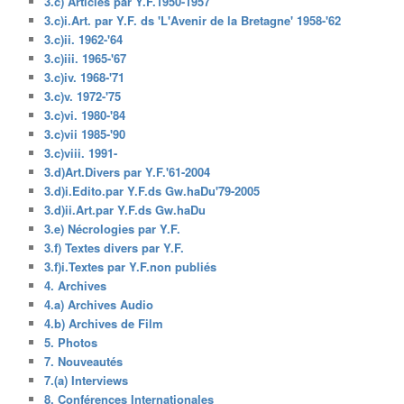
3.c) Articles par Y.F.1950-1957
3.c)i.Art. par Y.F. ds 'L'Avenir de la Bretagne' 1958-'62
3.c)ii. 1962-'64
3.c)iii. 1965-'67
3.c)iv. 1968-'71
3.c)v. 1972-'75
3.c)vi. 1980-'84
3.c)vii 1985-'90
3.c)viii. 1991-
3.d)Art.Divers par Y.F.'61-2004
3.d)i.Edito.par Y.F.ds Gw.haDu'79-2005
3.d)ii.Art.par Y.F.ds Gw.haDu
3.e) Nécrologies par Y.F.
3.f) Textes divers par Y.F.
3.f)i.Textes par Y.F.non publiés
4. Archives
4.a) Archives Audio
4.b) Archives de Film
5. Photos
7. Nouveautés
7.(a) Interviews
8. Conférences Internationales