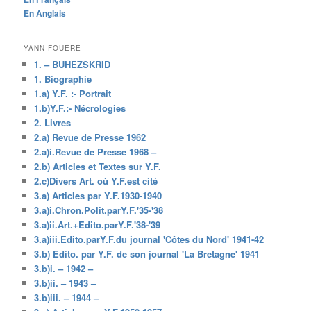
En Anglais
YANN FOUÉRÉ
1. – BUHEZSKRID
1. Biographie
1.a) Y.F. :- Portrait
1.b)Y.F.:- Nécrologies
2. Livres
2.a) Revue de Presse 1962
2.a)i.Revue de Presse 1968 –
2.b) Articles et Textes sur Y.F.
2.c)Divers Art. où Y.F.est cité
3.a) Articles par Y.F.1930-1940
3.a)i.Chron.Polit.parY.F.'35-'38
3.a)ii.Art.+Edito.parY.F.'38-'39
3.a)iii.Edito.parY.F.du journal 'Côtes du Nord' 1941-42
3.b) Edito. par Y.F. de son journal 'La Bretagne' 1941
3.b)i. – 1942 –
3.b)ii. – 1943 –
3.b)iii. – 1944 –