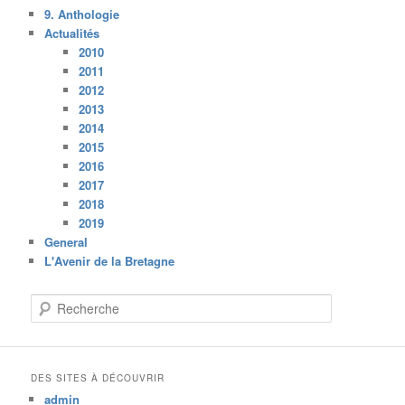
9. Anthologie
Actualités
2010
2011
2012
2013
2014
2015
2016
2017
2018
2019
General
L'Avenir de la Bretagne
R
e
c
h
e
DES SITES À DÉCOUVRIR
r
admin