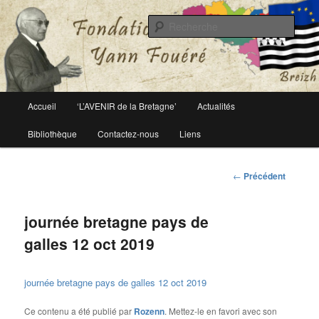
Le site officiel de la fondation Yann Fouéré
Rech
Fondation Yann Fouéré
Menu
Accueil
‘L’AVENIR de la Bretagne’
Actualités
Aller
principal
Bibliothèque
Contactez-nous
Liens
au
contenu
Navigation
←
Précédent
des
principal
articles
journée bretagne pays de
galles 12 oct 2019
journée bretagne pays de galles 12 oct 2019
Ce contenu a été publié par
Rozenn
. Mettez-le en favori avec son