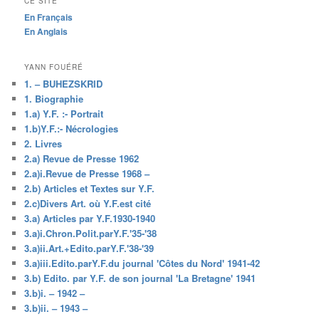
CE SITE
En Français
En Anglais
YANN FOUÉRÉ
1. – BUHEZSKRID
1. Biographie
1.a) Y.F. :- Portrait
1.b)Y.F.:- Nécrologies
2. Livres
2.a) Revue de Presse 1962
2.a)i.Revue de Presse 1968 –
2.b) Articles et Textes sur Y.F.
2.c)Divers Art. où Y.F.est cité
3.a) Articles par Y.F.1930-1940
3.a)i.Chron.Polit.parY.F.'35-'38
3.a)ii.Art.+Edito.parY.F.'38-'39
3.a)iii.Edito.parY.F.du journal 'Côtes du Nord' 1941-42
3.b) Edito. par Y.F. de son journal 'La Bretagne' 1941
3.b)i. – 1942 –
3.b)ii. – 1943 –