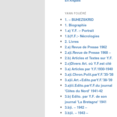
En Anglais
principal
YANN FOUÉRÉ
1. – BUHEZSKRID
1. Biographie
1.a) Y.F. :- Portrait
1.b)Y.F.:- Nécrologies
2. Livres
2.a) Revue de Presse 1962
2.a)i.Revue de Presse 1968 –
2.b) Articles et Textes sur Y.F.
2.c)Divers Art. où Y.F.est cité
3.a) Articles par Y.F.1930-1940
3.a)i.Chron.Polit.parY.F.'35-'38
3.a)ii.Art.+Edito.parY.F.'38-'39
3.a)iii.Edito.parY.F.du journal
'Côtes du Nord' 1941-42
3.b) Edito. par Y.F. de son
journal 'La Bretagne' 1941
3.b)i. – 1942 –
3.b)ii. – 1943 –