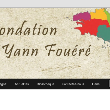
 Yann Fouéré
nn Fouéré
agne’
Actualités
Bibliothèque
Contactez-nous
Liens