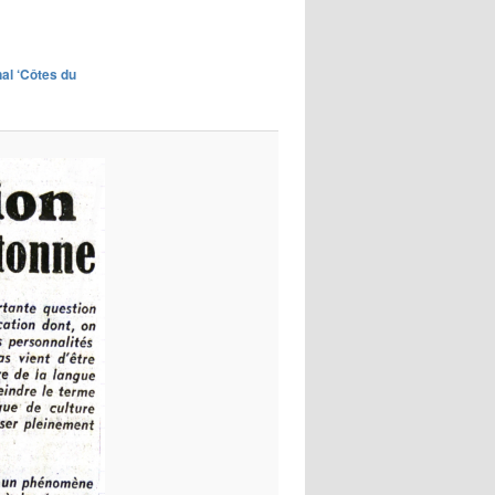
images
rnal ‘Côtes du