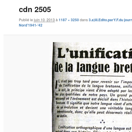
cdn 2505
Publié le
juin 10, 2013
à
1187 × 3250
dans
3.a)iii.Edito.parY.F.du jou
Nord’1941-’42