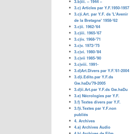
3.b)iii. – 1944 –
3.c) Articles par Y.F.1950-1957
3.c)i.Art. par Y.F. ds 'L'Avenir
de la Bretagne' 1958-'62
3.c)ii. 1962-'64
3.c)iii. 1965-'67
3.c)iv. 1968-'71
3.c)v. 1972-'75
3.c)vi. 1980-'84
3.c)vii 1985-'90
3.c)viii. 1991-
3.d)Art.Divers par Y.F.'61-2004
3.d)i.Edito.par Y.F.ds
Gw.haDu'79-2005
3.d)ii.Art.par Y.F.ds Gw.haDu
3.e) Nécrologies par Y.F.
3.f) Textes divers par Y.F.
3.f)i.Textes par Y.F.non
publiés
4. Archives
4.a) Archives Audio
4.b) Archives de Film