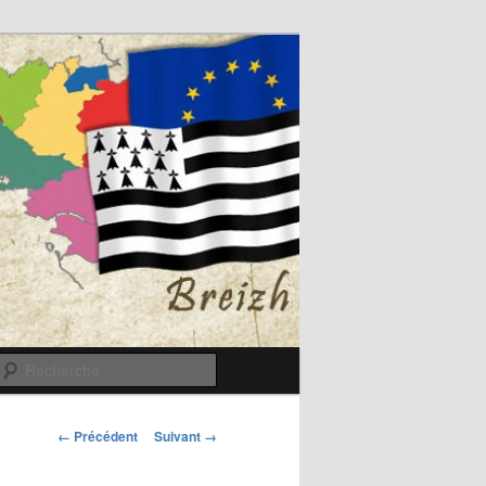
Recherche
Navigation
← Précédent
Suivant →
des