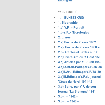
En Anglais
principal
YANN FOUÉRÉ
1. – BUHEZSKRID
1. Biographie
1.a) Y.F. :- Portrait
1.b)Y.F.:- Nécrologies
2. Livres
2.a) Revue de Presse 1962
2.a)i.Revue de Presse 1968 –
2.b) Articles et Textes sur Y.F.
2.c)Divers Art. où Y.F.est cité
3.a) Articles par Y.F.1930-1940
3.a)i.Chron.Polit.parY.F.'35-'38
3.a)ii.Art.+Edito.parY.F.'38-'39
3.a)iii.Edito.parY.F.du journal
'Côtes du Nord' 1941-42
3.b) Edito. par Y.F. de son
journal 'La Bretagne' 1941
3.b)i. – 1942 –
3.b)ii. – 1943 –