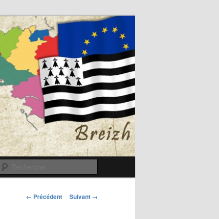
Recherche
Navigation
← Précédent
Suivant →
des