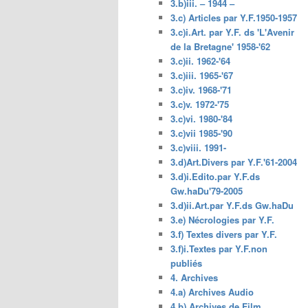
3.b)iii. – 1944 –
3.c) Articles par Y.F.1950-1957
3.c)i.Art. par Y.F. ds 'L'Avenir
de la Bretagne' 1958-'62
3.c)ii. 1962-'64
3.c)iii. 1965-'67
3.c)iv. 1968-'71
3.c)v. 1972-'75
3.c)vi. 1980-'84
3.c)vii 1985-'90
3.c)viii. 1991-
3.d)Art.Divers par Y.F.'61-2004
3.d)i.Edito.par Y.F.ds
Gw.haDu'79-2005
3.d)ii.Art.par Y.F.ds Gw.haDu
3.e) Nécrologies par Y.F.
3.f) Textes divers par Y.F.
3.f)i.Textes par Y.F.non
publiés
4. Archives
4.a) Archives Audio
4.b) Archives de Film