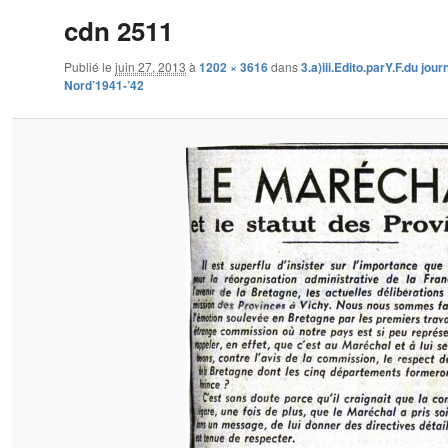
cdn 2511
Publié le
juin 27, 2013
à
1202 × 3616
dans
3.a)iii.Edito.parY.F.du jou
Nord’1941-’42