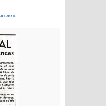
images
rnal ‘Côtes du