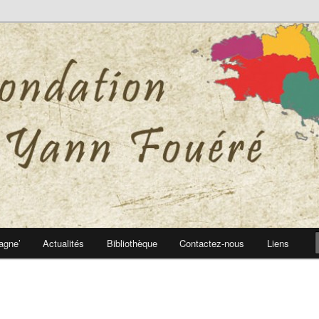
 Yann Fouéré
nn Fouéré
agne’
Actualités
Bibliothèque
Contactez-nous
Liens