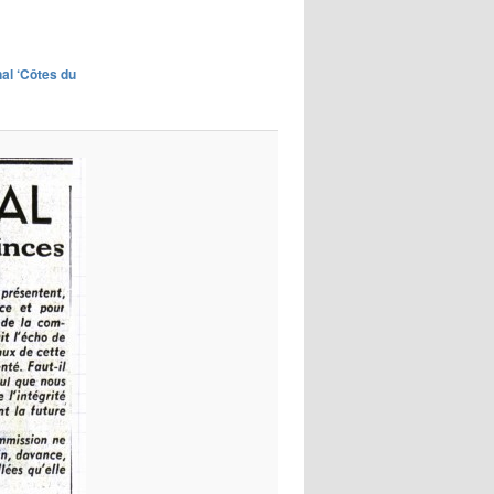
images
rnal ‘Côtes du