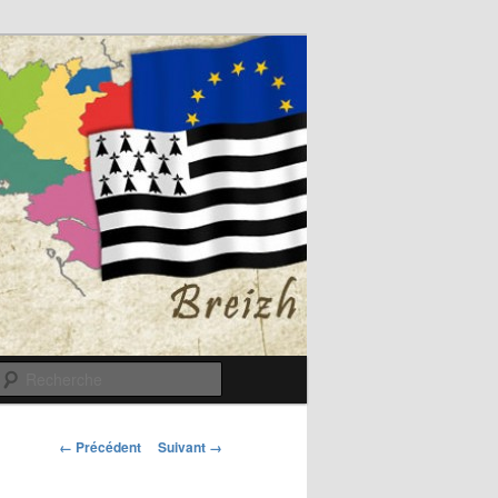
Recherche
Navigation
← Précédent
Suivant →
des