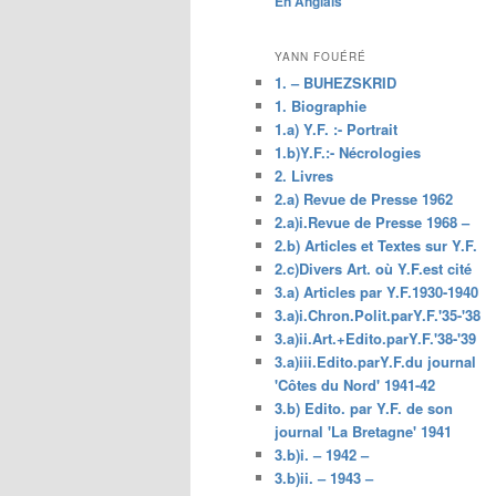
En Anglais
principal
YANN FOUÉRÉ
1. – BUHEZSKRID
1. Biographie
1.a) Y.F. :- Portrait
1.b)Y.F.:- Nécrologies
2. Livres
2.a) Revue de Presse 1962
2.a)i.Revue de Presse 1968 –
2.b) Articles et Textes sur Y.F.
2.c)Divers Art. où Y.F.est cité
3.a) Articles par Y.F.1930-1940
3.a)i.Chron.Polit.parY.F.'35-'38
3.a)ii.Art.+Edito.parY.F.'38-'39
3.a)iii.Edito.parY.F.du journal
'Côtes du Nord' 1941-42
3.b) Edito. par Y.F. de son
journal 'La Bretagne' 1941
3.b)i. – 1942 –
3.b)ii. – 1943 –