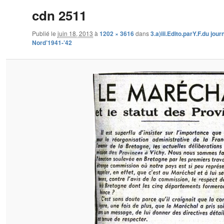
cdn 2511
Publié le
juin 18, 2013
à
1202 × 3616
dans
3.a)iii.Edito.parY.F.du jou
Nord’1941-’42