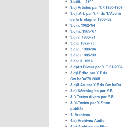
3.b)iii. – 1944 –
3.c) Articles par Y.F.1950-1957
3.c)i.Art. par Y.F. ds 'L'Avenir
de la Bretagne' 1958-'62
3.c)ii. 1962-'64
3.c)iii. 1965-'67
3.c)iv. 1968-'71
3.c)v. 1972-'75
3.c)vi. 1980-'84
3.c)vii 1985-'90
3.c)viii. 1991-
3.d)Art.Divers par Y.F.'61-2004
3.d)i.Edito.par Y.F.ds
Gw.haDu'79-2005
3.d)ii.Art.par Y.F.ds Gw.haDu
3.e) Nécrologies par Y.F.
3.f) Textes divers par Y.F.
3.f)i.Textes par Y.F.non
publiés
4. Archives
4.a) Archives Audio
4.b) Archives de Film