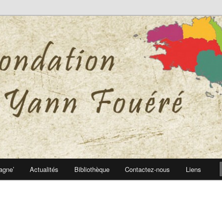
 Yann Fouéré
nn Fouéré
agne’
Actualités
Bibliothèque
Contactez-nous
Liens