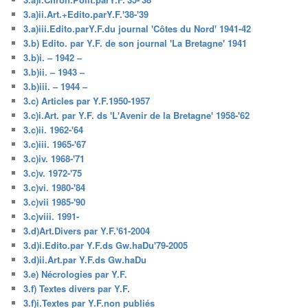
3.a)ii.Art.+Edito.parY.F.'38-'39
3.a)iii.Edito.parY.F.du journal 'Côtes du Nord' 1941-42
3.b) Edito. par Y.F. de son journal 'La Bretagne' 1941
3.b)i. – 1942 –
3.b)ii. – 1943 –
3.b)iii. – 1944 –
3.c) Articles par Y.F.1950-1957
3.c)i.Art. par Y.F. ds 'L'Avenir de la Bretagne' 1958-'62
3.c)ii. 1962-'64
3.c)iii. 1965-'67
3.c)iv. 1968-'71
3.c)v. 1972-'75
3.c)vi. 1980-'84
3.c)vii 1985-'90
3.c)viii. 1991-
3.d)Art.Divers par Y.F.'61-2004
3.d)i.Edito.par Y.F.ds Gw.haDu'79-2005
3.d)ii.Art.par Y.F.ds Gw.haDu
3.e) Nécrologies par Y.F.
3.f) Textes divers par Y.F.
3.f)i.Textes par Y.F.non publiés