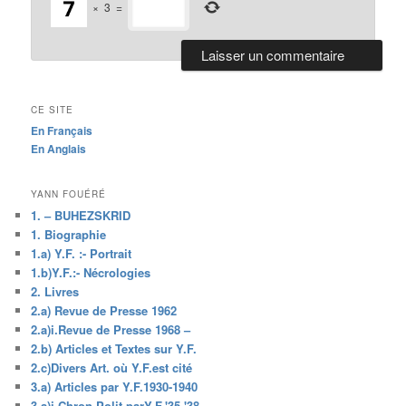
×
3
=
CE SITE
En Français
En Anglais
YANN FOUÉRÉ
1. – BUHEZSKRID
1. Biographie
1.a) Y.F. :- Portrait
1.b)Y.F.:- Nécrologies
2. Livres
2.a) Revue de Presse 1962
2.a)i.Revue de Presse 1968 –
2.b) Articles et Textes sur Y.F.
2.c)Divers Art. où Y.F.est cité
3.a) Articles par Y.F.1930-1940
3.a)i.Chron.Polit.parY.F.'35-'38