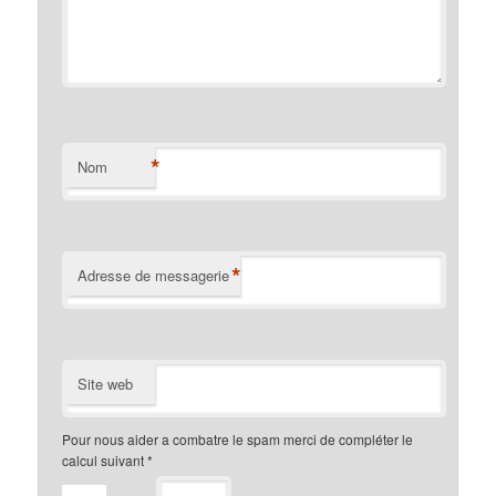
*
Nom
*
Adresse de messagerie
Site web
Pour nous aider a combatre le spam merci de compléter le
calcul suivant
*