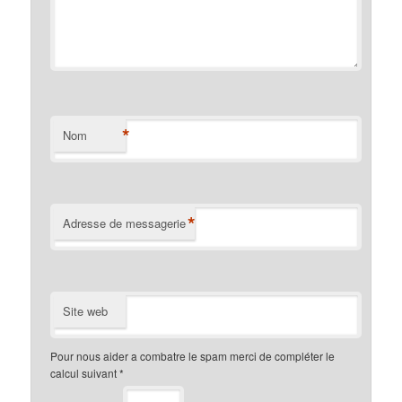
*
Nom
*
Adresse de messagerie
Site web
Pour nous aider a combatre le spam merci de compléter le
calcul suivant
*