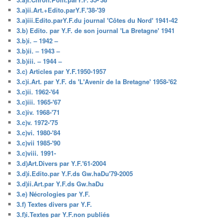
3.a)ii.Art.+Edito.parY.F.'38-'39
3.a)iii.Edito.parY.F.du journal 'Côtes du Nord' 1941-42
3.b) Edito. par Y.F. de son journal 'La Bretagne' 1941
3.b)i. – 1942 –
3.b)ii. – 1943 –
3.b)iii. – 1944 –
3.c) Articles par Y.F.1950-1957
3.c)i.Art. par Y.F. ds 'L'Avenir de la Bretagne' 1958-'62
3.c)ii. 1962-'64
3.c)iii. 1965-'67
3.c)iv. 1968-'71
3.c)v. 1972-'75
3.c)vi. 1980-'84
3.c)vii 1985-'90
3.c)viii. 1991-
3.d)Art.Divers par Y.F.'61-2004
3.d)i.Edito.par Y.F.ds Gw.haDu'79-2005
3.d)ii.Art.par Y.F.ds Gw.haDu
3.e) Nécrologies par Y.F.
3.f) Textes divers par Y.F.
3.f)i.Textes par Y.F.non publiés