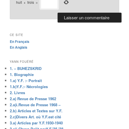
huit
+
trois
=
CE SITE
En Français
En Anglais
YANN FOUÉRÉ
1. – BUHEZSKRID
1. Biographie
1.a) Y.F. :- Portrait
1.b)Y.F.:- Nécrologies
2. Livres
2.a) Revue de Presse 1962
2.a)i.Revue de Presse 1968 –
2.b) Articles et Textes sur Y.F.
2.c)Divers Art. où Y.F.est cité
3.a) Articles par Y.F.1930-1940
3.a)i.Chron.Polit.parY.F.'35-'38