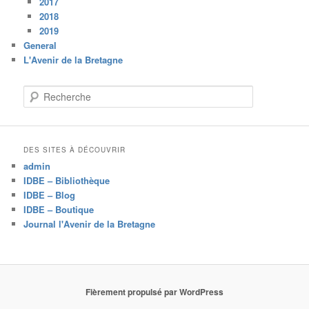
2017
2018
2019
General
L'Avenir de la Bretagne
R
e
c
h
e
DES SITES À DÉCOUVRIR
r
admin
c
IDBE – Bibliothèque
h
IDBE – Blog
e
IDBE – Boutique
Journal l'Avenir de la Bretagne
Fièrement propulsé par WordPress