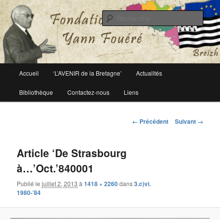
Le site officiel de la fondation Yann Fouéré
Rech
Fondation Yann Fouéré
Menu
Accueil
‘L’AVENIR de la Bretagne’
Actualités
Aller
principal
Bibliothèque
Contactez-nous
Liens
au
contenu
Navigation
← Précédent
Suivant →
des
principal
images
Article ‘De Strasbourg
à…’Oct.’840001
Publié le
juillet 2, 2013
à
1418 × 2260
dans
3.c)vi.
1980-’84