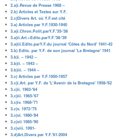
2.a)i.Revue de Presse 1968 –
2.b) Articles et Textes sur Y.F.
2.c)Divers Art. où Y.F.est cité
3.a) Articles par Y.F.1930-1940
3.a)i.Chron.Polit.parY.F.'35-'38
3.a)ii.Art.+Edito.parY.F.'38-'39
3.a)iii.Edito.parY.F.du journal 'Côtes du Nord' 1941-42
3.b) Edito. par Y.F. de son journal 'La Bretagne' 1941
3.b)i. – 1942 –
3.b)ii. – 1943 –
3.b)iii. – 1944 –
3.c) Articles par Y.F.1950-1957
3.c)i.Art. par Y.F. ds 'L'Avenir de la Bretagne' 1958-'62
3.c)ii. 1962-'64
3.c)iii. 1965-'67
3.c)iv. 1968-'71
3.c)v. 1972-'75
3.c)vi. 1980-'84
3.c)vii 1985-'90
3.c)viii. 1991-
3.d)Art.Divers par Y.F.'61-2004