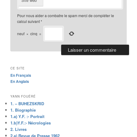
Site web
Pour nous aider a combatre le spam merci de compléter le
calcul suivant
*
neuf
×
cinq
=
CE SITE
En Français
En Anglais
YANN FOUÉRÉ
1. – BUHEZSKRID
1. Biographie
1.a) Y.F. :- Portrait
1.b)Y.F.:- Nécrologies
2. Livres
2.a) Revue de Presse 1962