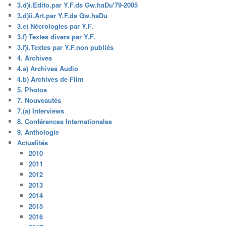
3.d)i.Edito.par Y.F.ds Gw.haDu'79-2005
3.d)ii.Art.par Y.F.ds Gw.haDu
3.e) Nécrologies par Y.F.
3.f) Textes divers par Y.F.
3.f)i.Textes par Y.F.non publiés
4. Archives
4.a) Archives Audio
4.b) Archives de Film
5. Photos
7. Nouveautés
7.(a) Interviews
8. Conférences Internationales
9. Anthologie
Actualités
2010
2011
2012
2013
2014
2015
2016