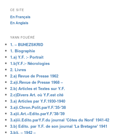
CE SITE
En Français
En Anglais
YANN FOUÉRÉ
1. – BUHEZSKRID
1. Biographie
1.a) Y.F. :- Portrait
1.b)Y.F.:- Nécrologies
2. Livres
2.a) Revue de Presse 1962
2.a)i.Revue de Presse 1968 –
2.b) Articles et Textes sur Y.F.
2.c)Divers Art. où Y.F.est cité
3.a) Articles par Y.F.1930-1940
3.a)i.Chron.Polit.parY.F.'35-'38
3.a)ii.Art.+Edito.parY.F.'38-'39
3.a)iii.Edito.parY.F.du journal 'Côtes du Nord' 1941-42
3.b) Edito. par Y.F. de son journal 'La Bretagne' 1941
3.b)i. – 1942 –