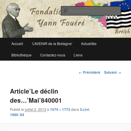
Le site officiel de la fondation Yann Fouéré
Rech
Fondation Yann Fouéré
Menu
Accueil
‘L’AVENIR de la Bretagne’
Actualités
Aller
principal
Bibliothèque
Contactez-nous
Liens
au
contenu
Navigation
← Précédent
Suivant →
des
principal
images
Article’Le déclin
des…’Mai’840001
Publié le
juillet 2, 2013
à
1574 × 1773
dans
3.c)vi.
1980-’84