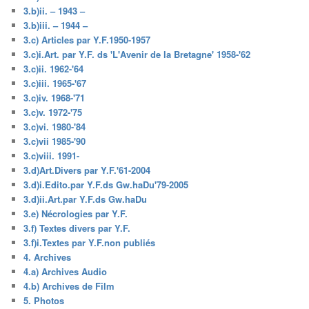
3.b)ii. – 1943 –
3.b)iii. – 1944 –
3.c) Articles par Y.F.1950-1957
3.c)i.Art. par Y.F. ds 'L'Avenir de la Bretagne' 1958-'62
3.c)ii. 1962-'64
3.c)iii. 1965-'67
3.c)iv. 1968-'71
3.c)v. 1972-'75
3.c)vi. 1980-'84
3.c)vii 1985-'90
3.c)viii. 1991-
3.d)Art.Divers par Y.F.'61-2004
3.d)i.Edito.par Y.F.ds Gw.haDu'79-2005
3.d)ii.Art.par Y.F.ds Gw.haDu
3.e) Nécrologies par Y.F.
3.f) Textes divers par Y.F.
3.f)i.Textes par Y.F.non publiés
4. Archives
4.a) Archives Audio
4.b) Archives de Film
5. Photos