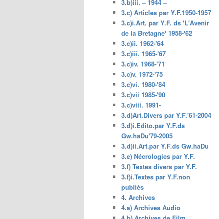
3.b)iii. – 1944 –
3.c) Articles par Y.F.1950-1957
3.c)i.Art. par Y.F. ds 'L'Avenir
de la Bretagne' 1958-'62
3.c)ii. 1962-'64
3.c)iii. 1965-'67
3.c)iv. 1968-'71
3.c)v. 1972-'75
3.c)vi. 1980-'84
3.c)vii 1985-'90
3.c)viii. 1991-
3.d)Art.Divers par Y.F.'61-2004
3.d)i.Edito.par Y.F.ds
Gw.haDu'79-2005
3.d)ii.Art.par Y.F.ds Gw.haDu
3.e) Nécrologies par Y.F.
3.f) Textes divers par Y.F.
3.f)i.Textes par Y.F.non
publiés
4. Archives
4.a) Archives Audio
4.b) Archives de Film