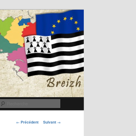
Recherche
Navigation
← Précédent
Suivant →
des