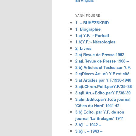
En Anglais
principal
YANN FOUÉRÉ
1. – BUHEZSKRID
1. Biographie
1.a) Y.F. :- Portrait
1.b)Y.F.:- Nécrologies
2. Livres
2.a) Revue de Presse 1962
2.a)i.Revue de Presse 1968 –
2.b) Articles et Textes sur Y.F.
2.c)Divers Art. où Y.F.est cité
3.a) Articles par Y.F.1930-1940
3.a)i.Chron.Polit.parY.F.'35-'38
3.a)ii.Art.+Edito.parY.F.'38-'39
3.a)iii.Edito.parY.F.du journal
'Côtes du Nord' 1941-42
3.b) Edito. par Y.F. de son
journal 'La Bretagne' 1941
3.b)i. – 1942 –
3.b)ii. – 1943 –