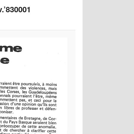
images
v.’830001