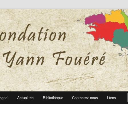
 Yann Fouéré
nn Fouéré
agne’
Actualités
Bibliothèque
Contactez-nous
Liens