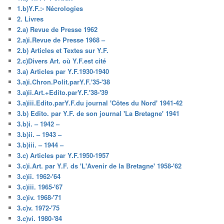
1.b)Y.F.:- Nécrologies
2. Livres
2.a) Revue de Presse 1962
2.a)i.Revue de Presse 1968 –
2.b) Articles et Textes sur Y.F.
2.c)Divers Art. où Y.F.est cité
3.a) Articles par Y.F.1930-1940
3.a)i.Chron.Polit.parY.F.'35-'38
3.a)ii.Art.+Edito.parY.F.'38-'39
3.a)iii.Edito.parY.F.du journal 'Côtes du Nord' 1941-42
3.b) Edito. par Y.F. de son journal 'La Bretagne' 1941
3.b)i. – 1942 –
3.b)ii. – 1943 –
3.b)iii. – 1944 –
3.c) Articles par Y.F.1950-1957
3.c)i.Art. par Y.F. ds 'L'Avenir de la Bretagne' 1958-'62
3.c)ii. 1962-'64
3.c)iii. 1965-'67
3.c)iv. 1968-'71
3.c)v. 1972-'75
3.c)vi. 1980-'84