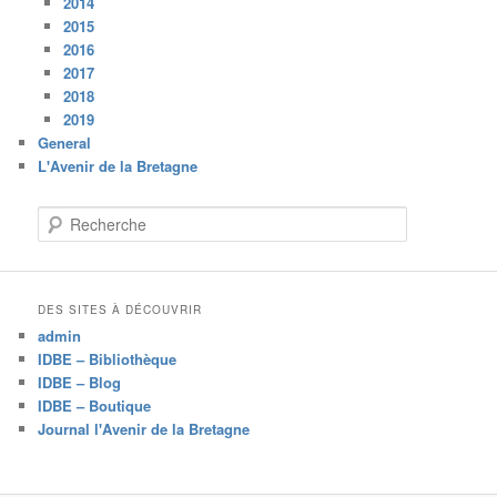
2014
2015
2016
2017
2018
2019
General
L'Avenir de la Bretagne
R
e
c
h
e
DES SITES À DÉCOUVRIR
r
admin
c
IDBE – Bibliothèque
h
IDBE – Blog
e
IDBE – Boutique
Journal l'Avenir de la Bretagne