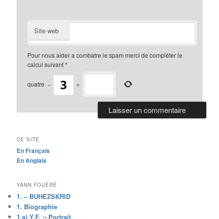
Site web
Pour nous aider a combatre le spam merci de compléter le
calcul suivant
*
quatre
−
=
CE SITE
En Français
En Anglais
YANN FOUÉRÉ
1. – BUHEZSKRID
1. Biographie
1.a) Y.F. :- Portrait