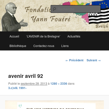
Le site officiel de la fondation Yann Fouéré
Rech
Fondation Yann Fouéré
Menu
Accueil
‘L’AVENIR de la Bretagne’
Actualités
Aller
principal
Bibliothèque
Contactez-nous
Liens
au
contenu
Navigation
← Précédent
Suivant →
des
principal
images
avenir avril 92
Publié le
septembre 28, 2013
à
1280 × 2336
dans
3.c)viii. 1991-