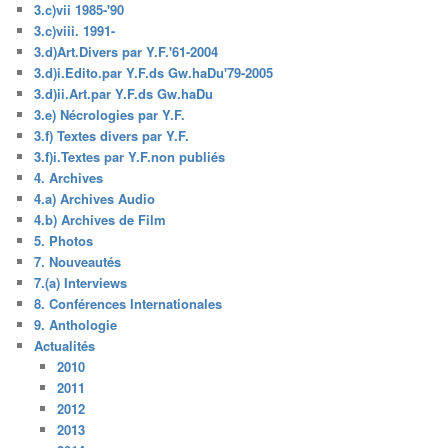
3.c)vii 1985-'90
3.c)viii. 1991-
3.d)Art.Divers par Y.F.'61-2004
3.d)i.Edito.par Y.F.ds Gw.haDu'79-2005
3.d)ii.Art.par Y.F.ds Gw.haDu
3.e) Nécrologies par Y.F.
3.f) Textes divers par Y.F.
3.f)i.Textes par Y.F.non publiés
4. Archives
4.a) Archives Audio
4.b) Archives de Film
5. Photos
7. Nouveautés
7.(a) Interviews
8. Conférences Internationales
9. Anthologie
Actualités
2010
2011
2012
2013