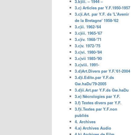
3.b)iii. – 1944 –
3.c) Articles par Y.F.1950-1957
3.c)i.Art. par Y.F. ds 'L'Avenir
de la Bretagne' 1958-'62
3.c)ii. 1962-'64
3.c)iii. 1965-'67
3.c)iv. 1968-'71
3.c)v. 1972-'75
3.c)vi. 1980-'84
3.c)vii 1985-'90
3.c)viii. 1991-
3.d)Art.Divers par Y.F.'61-2004
3.d)i.Edito.par Y.F.ds
Gw.haDu'79-2005
3.d)ii.Art.par Y.F.ds Gw.haDu
3.e) Nécrologies par Y.F.
3.f) Textes divers par Y.F.
3.f)i.Textes par Y.F.non
publiés
4. Archives
4.a) Archives Audio
4.b) Archives de Film