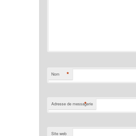
*
Nom
*
Adresse de messagerie
Site web