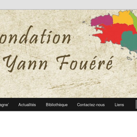
 Yann Fouéré
nn Fouéré
agne’
Actualités
Bibliothèque
Contactez-nous
Liens