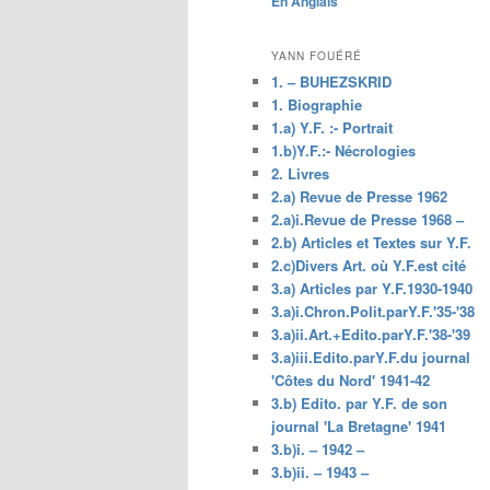
En Anglais
principal
YANN FOUÉRÉ
1. – BUHEZSKRID
1. Biographie
1.a) Y.F. :- Portrait
1.b)Y.F.:- Nécrologies
2. Livres
2.a) Revue de Presse 1962
2.a)i.Revue de Presse 1968 –
2.b) Articles et Textes sur Y.F.
2.c)Divers Art. où Y.F.est cité
3.a) Articles par Y.F.1930-1940
3.a)i.Chron.Polit.parY.F.'35-'38
3.a)ii.Art.+Edito.parY.F.'38-'39
3.a)iii.Edito.parY.F.du journal
'Côtes du Nord' 1941-42
3.b) Edito. par Y.F. de son
journal 'La Bretagne' 1941
3.b)i. – 1942 –
3.b)ii. – 1943 –