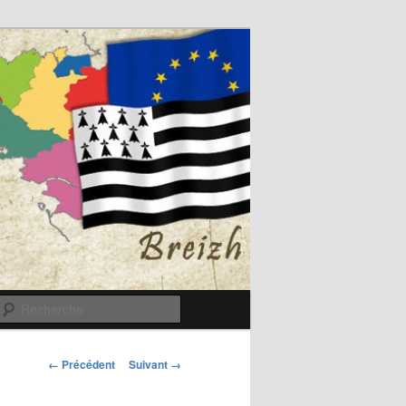
Recherche
Navigation
← Précédent
Suivant →
des