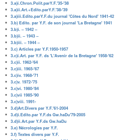
3.a)i.Chron.Polit.parY.F.'35-'38
3.a)ii.Art.+Edito.parY.F.'38-'39
3.a)iii.Edito.parY.F.du journal 'Côtes du Nord' 1941-42
3.b) Edito. par Y.F. de son journal 'La Bretagne' 1941
3.b)i. – 1942 –
3.b)ii. – 1943 –
3.b)iii. – 1944 –
3.c) Articles par Y.F.1950-1957
3.c)i.Art. par Y.F. ds 'L'Avenir de la Bretagne' 1958-'62
3.c)ii. 1962-'64
3.c)iii. 1965-'67
3.c)iv. 1968-'71
3.c)v. 1972-'75
3.c)vi. 1980-'84
3.c)vii 1985-'90
3.c)viii. 1991-
3.d)Art.Divers par Y.F.'61-2004
3.d)i.Edito.par Y.F.ds Gw.haDu'79-2005
3.d)ii.Art.par Y.F.ds Gw.haDu
3.e) Nécrologies par Y.F.
3.f) Textes divers par Y.F.