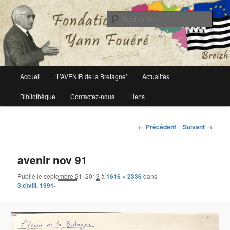
Le site officiel de la fondation Yann Fouéré
Rech
Fondation Yann Fouéré
Menu
Accueil
‘L’AVENIR de la Bretagne’
Actualités
Aller
principal
Bibliothèque
Contactez-nous
Liens
au
contenu
Navigation
← Précédent
Suivant →
des
principal
images
avenir nov 91
Publié le
septembre 21, 2013
à
1616 × 2336
dans
3.c)viii. 1991-