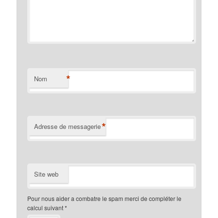
*
Nom
*
Adresse de messagerie
Site web
Pour nous aider a combatre le spam merci de compléter le
calcul suivant
*