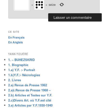
×
=
seize
CE SITE
En Français
En Anglais
YANN FOUÉRÉ
1. – BUHEZSKRID
1. Biographie
1.a) Y.F. :- Portrait
1.b)Y.F.:- Nécrologies
2. Livres
2.a) Revue de Presse 1962
2.a)i.Revue de Presse 1968 –
2.b) Articles et Textes sur Y.F.
2.c)Divers Art. où Y.F.est cité
3.a) Articles par Y.F.1930-1940