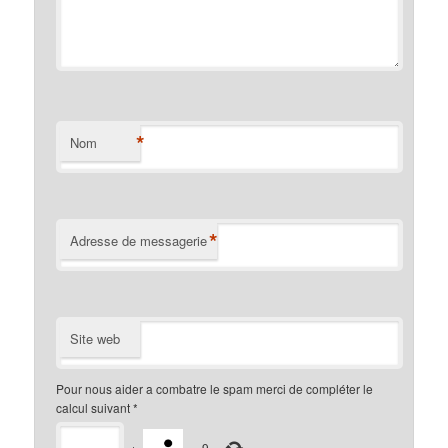
*
Nom
*
Adresse de messagerie
Site web
Pour nous aider a combatre le spam merci de compléter le
calcul suivant
*
+
=
9