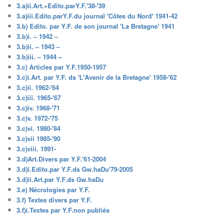
3.a)ii.Art.+Edito.parY.F.'38-'39
3.a)iii.Edito.parY.F.du journal 'Côtes du Nord' 1941-42
3.b) Edito. par Y.F. de son journal 'La Bretagne' 1941
3.b)i. – 1942 –
3.b)ii. – 1943 –
3.b)iii. – 1944 –
3.c) Articles par Y.F.1950-1957
3.c)i.Art. par Y.F. ds 'L'Avenir de la Bretagne' 1958-'62
3.c)ii. 1962-'64
3.c)iii. 1965-'67
3.c)iv. 1968-'71
3.c)v. 1972-'75
3.c)vi. 1980-'84
3.c)vii 1985-'90
3.c)viii. 1991-
3.d)Art.Divers par Y.F.'61-2004
3.d)i.Edito.par Y.F.ds Gw.haDu'79-2005
3.d)ii.Art.par Y.F.ds Gw.haDu
3.e) Nécrologies par Y.F.
3.f) Textes divers par Y.F.
3.f)i.Textes par Y.F.non publiés