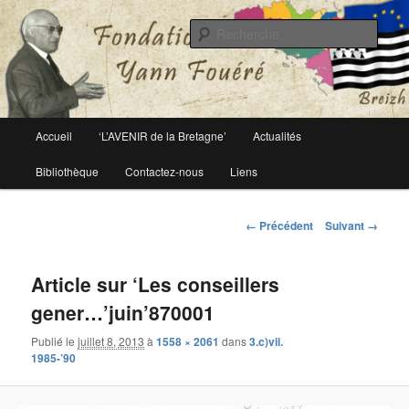
Le site officiel de la fondation Yann Fouéré
Rech
Fondation Yann Fouéré
Menu
Accueil
‘L’AVENIR de la Bretagne’
Actualités
Aller
principal
Bibliothèque
Contactez-nous
Liens
au
contenu
Navigation
← Précédent
Suivant →
des
principal
images
Article sur ‘Les conseillers
gener…’juin’870001
Publié le
juillet 8, 2013
à
1558 × 2061
dans
3.c)vii.
1985-’90