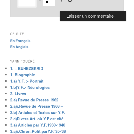
CE SITE
En Français
En Anglais
YANN FOUÉRÉ
1. – BUHEZSKRID
1. Biographie
1.a) Y.F. :- Portrait
1.b)Y.F.:- Nécrologies
2. Livres
2.a) Revue de Presse 1962
2.a)i.Revue de Presse 1968 –
2.b) Articles et Textes sur Y.F.
2.c)Divers Art. où Y.F.est cité
3.a) Articles par Y.F.1930-1940
3.a)i.Chron.Polit.parY.F.'35-'38