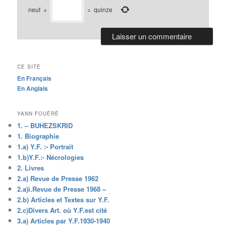
neuf
+
=
quinze
CE SITE
En Français
En Anglais
YANN FOUÉRÉ
1. – BUHEZSKRID
1. Biographie
1.a) Y.F. :- Portrait
1.b)Y.F.:- Nécrologies
2. Livres
2.a) Revue de Presse 1962
2.a)i.Revue de Presse 1968 –
2.b) Articles et Textes sur Y.F.
2.c)Divers Art. où Y.F.est cité
3.a) Articles par Y.F.1930-1940