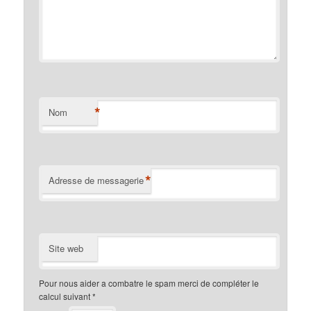
*
Nom
*
Adresse de messagerie
Site web
Pour nous aider a combatre le spam merci de compléter le
calcul suivant
*