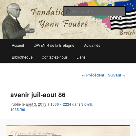
Le site officiel de la fondation Yann Fouéré
Rech
Fondation Yann Fouéré
Menu
Accueil
‘L’AVENIR de la Bretagne’
Actualités
Aller
principal
Bibliothèque
Contactez-nous
Liens
au
contenu
Navigation
← Précédent
Suivant →
des
principal
images
avenir juil-aout 86
Publié le
août 3, 2013
à
1536 × 2224
dans
3.c)vii.
1985-’90