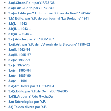
3.a)i.Chron.Polit.parY.F.'35-'38
3.a)ii.Art.+Edito.parY.F.'38-'39
3.a)iii.Edito.parY.F.du journal 'Côtes du Nord' 1941-42
3.b) Edito. par Y.F. de son journal 'La Bretagne' 1941
3.b)i. – 1942 –
3.b)ii. – 1943 –
3.b)iii. – 1944 –
3.c) Articles par Y.F.1950-1957
3.c)i.Art. par Y.F. ds 'L'Avenir de la Bretagne' 1958-'62
3.c)ii. 1962-'64
3.c)iii. 1965-'67
3.c)iv. 1968-'71
3.c)v. 1972-'75
3.c)vi. 1980-'84
3.c)vii 1985-'90
3.c)viii. 1991-
3.d)Art.Divers par Y.F.'61-2004
3.d)i.Edito.par Y.F.ds Gw.haDu'79-2005
3.d)ii.Art.par Y.F.ds Gw.haDu
3.e) Nécrologies par Y.F.
3.f) Textes divers par Y.F.