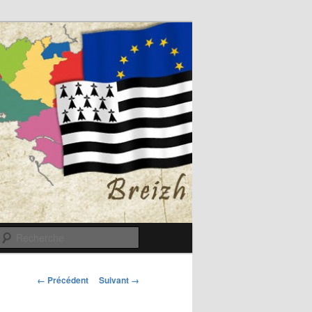
Recherche
Navigation
← Précédent
Suivant →
des