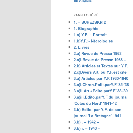
En Anglais
principal
YANN FOUÉRÉ
1. – BUHEZSKRID
1. Biographie
1.a) Y.F. :- Portrait
1.b)Y.F.:- Nécrologies
2. Livres
2.a) Revue de Presse 1962
2.a)i.Revue de Presse 1968 –
2.b) Articles et Textes sur Y.F.
2.c)Divers Art. où Y.F.est cité
3.a) Articles par Y.F.1930-1940
3.a)i.Chron.Polit.parY.F.'35-'38
3.a)ii.Art.+Edito.parY.F.'38-'39
3.a)iii.Edito.parY.F.du journal
'Côtes du Nord' 1941-42
3.b) Edito. par Y.F. de son
journal 'La Bretagne' 1941
3.b)i. – 1942 –
3.b)ii. – 1943 –