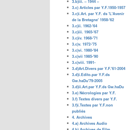
3.b)iii. – 1944 –
3.c) Articles par Y.F.1950-1957
3.c)i.Art. par Y.F. ds 'L'Avenir
de la Bretagne' 1958-'62
3.c)ii. 1962-'64
3.c)iii. 1965-'67
3.c)iv. 1968-'71
3.c)v. 1972-'75
3.c)vi. 1980-'84
3.c)vii 1985-'90
3.c)viii. 1991-
3.d)Art.Divers par Y.F.'61-2004
3.d)i.Edito.par Y.F.ds
Gw.haDu'79-2005
3.d)ii.Art.par Y.F.ds Gw.haDu
3.e) Nécrologies par Y.F.
3.f) Textes divers par Y.F.
3.f)i.Textes par Y.F.non
publiés
4. Archives
4.a) Archives Audio
4.b) Archives de Film