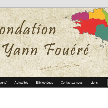
 Yann Fouéré
nn Fouéré
agne’
Actualités
Bibliothèque
Contactez-nous
Liens