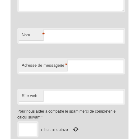
*
Nom
*
Adresse de messagerie
Site web
Pour nous aider a combatre le spam merci de compléter le
calcul suivant
*
+
huit
=
quinze