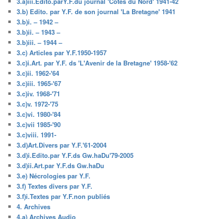
3.a)iii.Edito.parY.F.du journal 'Côtes du Nord' 1941-42
3.b) Edito. par Y.F. de son journal 'La Bretagne' 1941
3.b)i. – 1942 –
3.b)ii. – 1943 –
3.b)iii. – 1944 –
3.c) Articles par Y.F.1950-1957
3.c)i.Art. par Y.F. ds 'L'Avenir de la Bretagne' 1958-'62
3.c)ii. 1962-'64
3.c)iii. 1965-'67
3.c)iv. 1968-'71
3.c)v. 1972-'75
3.c)vi. 1980-'84
3.c)vii 1985-'90
3.c)viii. 1991-
3.d)Art.Divers par Y.F.'61-2004
3.d)i.Edito.par Y.F.ds Gw.haDu'79-2005
3.d)ii.Art.par Y.F.ds Gw.haDu
3.e) Nécrologies par Y.F.
3.f) Textes divers par Y.F.
3.f)i.Textes par Y.F.non publiés
4. Archives
4.a) Archives Audio