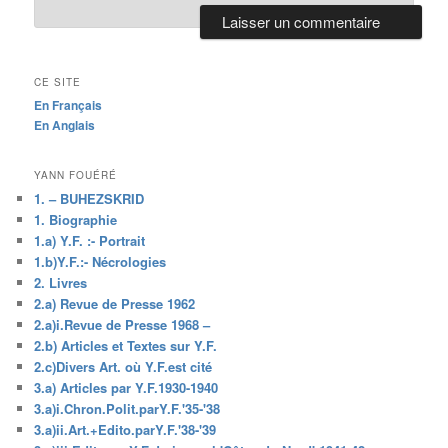
CE SITE
En Français
En Anglais
YANN FOUÉRÉ
1. – BUHEZSKRID
1. Biographie
1.a) Y.F. :- Portrait
1.b)Y.F.:- Nécrologies
2. Livres
2.a) Revue de Presse 1962
2.a)i.Revue de Presse 1968 –
2.b) Articles et Textes sur Y.F.
2.c)Divers Art. où Y.F.est cité
3.a) Articles par Y.F.1930-1940
3.a)i.Chron.Polit.parY.F.'35-'38
3.a)ii.Art.+Edito.parY.F.'38-'39