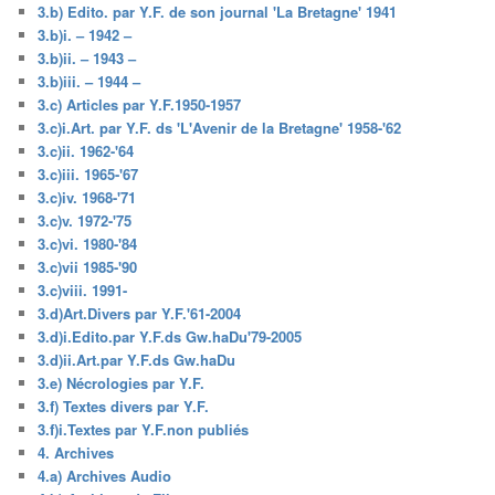
3.b) Edito. par Y.F. de son journal 'La Bretagne' 1941
3.b)i. – 1942 –
3.b)ii. – 1943 –
3.b)iii. – 1944 –
3.c) Articles par Y.F.1950-1957
3.c)i.Art. par Y.F. ds 'L'Avenir de la Bretagne' 1958-'62
3.c)ii. 1962-'64
3.c)iii. 1965-'67
3.c)iv. 1968-'71
3.c)v. 1972-'75
3.c)vi. 1980-'84
3.c)vii 1985-'90
3.c)viii. 1991-
3.d)Art.Divers par Y.F.'61-2004
3.d)i.Edito.par Y.F.ds Gw.haDu'79-2005
3.d)ii.Art.par Y.F.ds Gw.haDu
3.e) Nécrologies par Y.F.
3.f) Textes divers par Y.F.
3.f)i.Textes par Y.F.non publiés
4. Archives
4.a) Archives Audio