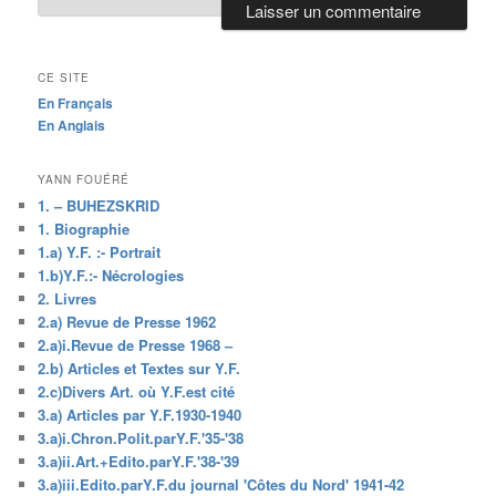
CE SITE
En Français
En Anglais
YANN FOUÉRÉ
1. – BUHEZSKRID
1. Biographie
1.a) Y.F. :- Portrait
1.b)Y.F.:- Nécrologies
2. Livres
2.a) Revue de Presse 1962
2.a)i.Revue de Presse 1968 –
2.b) Articles et Textes sur Y.F.
2.c)Divers Art. où Y.F.est cité
3.a) Articles par Y.F.1930-1940
3.a)i.Chron.Polit.parY.F.'35-'38
3.a)ii.Art.+Edito.parY.F.'38-'39
3.a)iii.Edito.parY.F.du journal 'Côtes du Nord' 1941-42