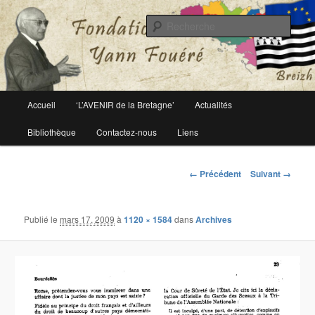
Le site officiel de la fondation Yann Fouéré
Rech
Fondation Yann Fouéré
Menu
Accueil
‘L’AVENIR de la Bretagne’
Actualités
Aller
principal
Bibliothèque
Contactez-nous
Liens
au
contenu
Navigation
← Précédent
Suivant →
des
principal
images
Publié le
mars 17, 2009
à
1120 × 1584
dans
Archives