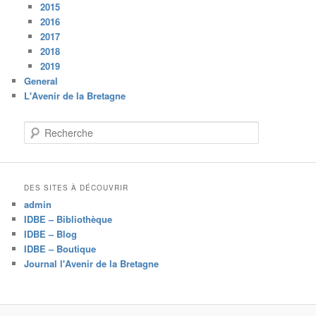
2015
2016
2017
2018
2019
General
L'Avenir de la Bretagne
R
e
c
h
e
DES SITES À DÉCOUVRIR
r
admin
c
IDBE – Bibliothèque
h
IDBE – Blog
e
IDBE – Boutique
Journal l'Avenir de la Bretagne