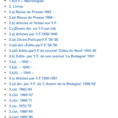
1.b)Y.F.:- Nécrologies
2. Livres
2.a) Revue de Presse 1962
2.a)i.Revue de Presse 1968 –
2.b) Articles et Textes sur Y.F.
2.c)Divers Art. où Y.F.est cité
3.a) Articles par Y.F.1930-1940
3.a)i.Chron.Polit.parY.F.'35-'38
3.a)ii.Art.+Edito.parY.F.'38-'39
3.a)iii.Edito.parY.F.du journal 'Côtes du Nord' 1941-42
3.b) Edito. par Y.F. de son journal 'La Bretagne' 1941
3.b)i. – 1942 –
3.b)ii. – 1943 –
3.b)iii. – 1944 –
3.c) Articles par Y.F.1950-1957
3.c)i.Art. par Y.F. ds 'L'Avenir de la Bretagne' 1958-'62
3.c)ii. 1962-'64
3.c)iii. 1965-'67
3.c)iv. 1968-'71
3.c)v. 1972-'75
3.c)vi. 1980-'84
3.c)vii 1985-'90