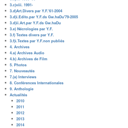
3.c)viii. 1991-
3.d)Art.Divers par Y.F.'61-2004
3.d)i.Edito.par Y.F.ds Gw.haDu'79-2005
3.d)ii.Art.par Y.F.ds Gw.haDu
3.e) Nécrologies par Y.F.
3.f) Textes divers par Y.F.
3.f)i.Textes par Y.F.non publiés
4. Archives
4.a) Archives Audio
4.b) Archives de Film
5. Photos
7. Nouveautés
7.(a) Interviews
8. Conférences Internationales
9. Anthologie
Actualités
2010
2011
2012
2013
2014