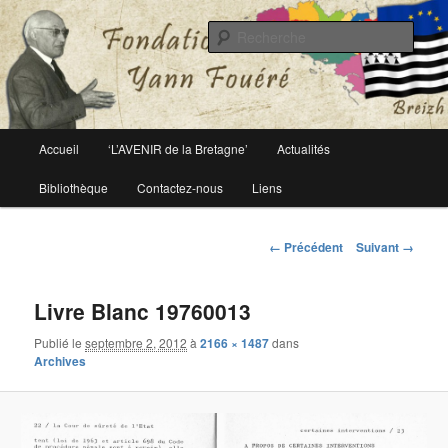
Le site officiel de la fondation Yann Fouéré
Rech
Fondation Yann Fouéré
Menu
Accueil
‘L’AVENIR de la Bretagne’
Actualités
Aller
principal
Bibliothèque
Contactez-nous
Liens
au
contenu
Navigation
← Précédent
Suivant →
des
principal
images
Livre Blanc 19760013
Publié le
septembre 2, 2012
à
2166 × 1487
dans
Archives