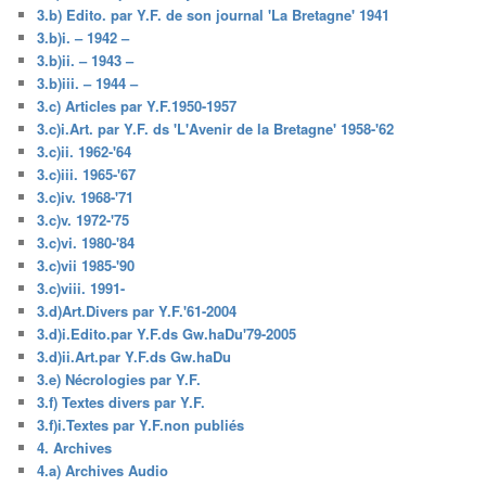
3.b) Edito. par Y.F. de son journal 'La Bretagne' 1941
3.b)i. – 1942 –
3.b)ii. – 1943 –
3.b)iii. – 1944 –
3.c) Articles par Y.F.1950-1957
3.c)i.Art. par Y.F. ds 'L'Avenir de la Bretagne' 1958-'62
3.c)ii. 1962-'64
3.c)iii. 1965-'67
3.c)iv. 1968-'71
3.c)v. 1972-'75
3.c)vi. 1980-'84
3.c)vii 1985-'90
3.c)viii. 1991-
3.d)Art.Divers par Y.F.'61-2004
3.d)i.Edito.par Y.F.ds Gw.haDu'79-2005
3.d)ii.Art.par Y.F.ds Gw.haDu
3.e) Nécrologies par Y.F.
3.f) Textes divers par Y.F.
3.f)i.Textes par Y.F.non publiés
4. Archives
4.a) Archives Audio