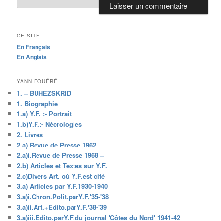
CE SITE
En Français
En Anglais
YANN FOUÉRÉ
1. – BUHEZSKRID
1. Biographie
1.a) Y.F. :- Portrait
1.b)Y.F.:- Nécrologies
2. Livres
2.a) Revue de Presse 1962
2.a)i.Revue de Presse 1968 –
2.b) Articles et Textes sur Y.F.
2.c)Divers Art. où Y.F.est cité
3.a) Articles par Y.F.1930-1940
3.a)i.Chron.Polit.parY.F.'35-'38
3.a)ii.Art.+Edito.parY.F.'38-'39
3.a)iii.Edito.parY.F.du journal 'Côtes du Nord' 1941-42