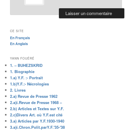
CE SITE
En Français
En Anglais
YANN FOUÉRÉ
1. – BUHEZSKRID
1. Biographie
1.a) Y.F. :- Portrait
1.b)Y.F.:- Nécrologies
2. Livres
2.a) Revue de Presse 1962
2.a)i.Revue de Presse 1968 –
2.b) Articles et Textes sur Y.F.
2.c)Divers Art. où Y.F.est cité
3.a) Articles par Y.F.1930-1940
3.a)i.Chron.Polit.parY.F.'35-'38