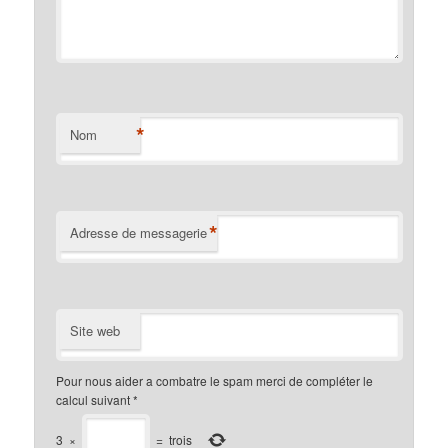
*
Nom
*
Adresse de messagerie
Site web
Pour nous aider a combatre le spam merci de compléter le
calcul suivant
*
3
×
=
trois