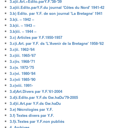
3.a)ii.Art.+Edito.parY.F.'38-'39
3.a)iii.Edito.parY.F.du journal 'Côtes du Nord' 1941-42
3.b) Edito. par Y.F. de son journal 'La Bretagne' 1941
3.b)i. – 1942 –
3.b)ii. – 1943 –
3.b)iii. – 1944 –
3.c) Articles par Y.F.1950-1957
3.c)i.Art. par Y.F. ds 'L'Avenir de la Bretagne' 1958-'62
3.c)ii. 1962-'64
3.c)iii. 1965-'67
3.c)iv. 1968-'71
3.c)v. 1972-'75
3.c)vi. 1980-'84
3.c)vii 1985-'90
3.c)viii. 1991-
3.d)Art.Divers par Y.F.'61-2004
3.d)i.Edito.par Y.F.ds Gw.haDu'79-2005
3.d)ii.Art.par Y.F.ds Gw.haDu
3.e) Nécrologies par Y.F.
3.f) Textes divers par Y.F.
3.f)i.Textes par Y.F.non publiés
4. Archives