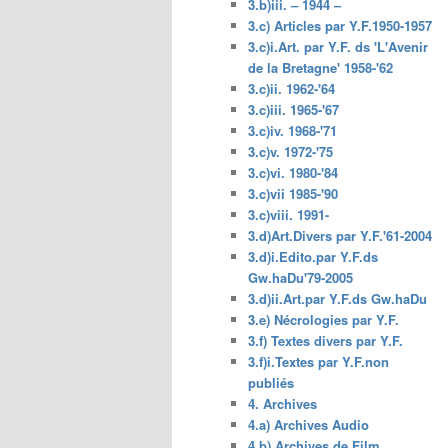
3.b)iii. – 1944 –
3.c) Articles par Y.F.1950-1957
3.c)i.Art. par Y.F. ds 'L'Avenir
de la Bretagne' 1958-'62
3.c)ii. 1962-'64
3.c)iii. 1965-'67
3.c)iv. 1968-'71
3.c)v. 1972-'75
3.c)vi. 1980-'84
3.c)vii 1985-'90
3.c)viii. 1991-
3.d)Art.Divers par Y.F.'61-2004
3.d)i.Edito.par Y.F.ds
Gw.haDu'79-2005
3.d)ii.Art.par Y.F.ds Gw.haDu
3.e) Nécrologies par Y.F.
3.f) Textes divers par Y.F.
3.f)i.Textes par Y.F.non
publiés
4. Archives
4.a) Archives Audio
4.b) Archives de Film