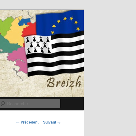
Recherche
Navigation
← Précédent
Suivant →
des