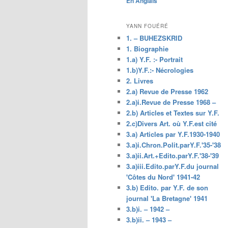
En Anglais
principal
YANN FOUÉRÉ
1. – BUHEZSKRID
1. Biographie
1.a) Y.F. :- Portrait
1.b)Y.F.:- Nécrologies
2. Livres
2.a) Revue de Presse 1962
2.a)i.Revue de Presse 1968 –
2.b) Articles et Textes sur Y.F.
2.c)Divers Art. où Y.F.est cité
3.a) Articles par Y.F.1930-1940
3.a)i.Chron.Polit.parY.F.'35-'38
3.a)ii.Art.+Edito.parY.F.'38-'39
3.a)iii.Edito.parY.F.du journal
'Côtes du Nord' 1941-42
3.b) Edito. par Y.F. de son
journal 'La Bretagne' 1941
3.b)i. – 1942 –
3.b)ii. – 1943 –