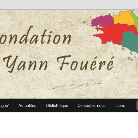
 Yann Fouéré
nn Fouéré
agne’
Actualités
Bibliothèque
Contactez-nous
Liens