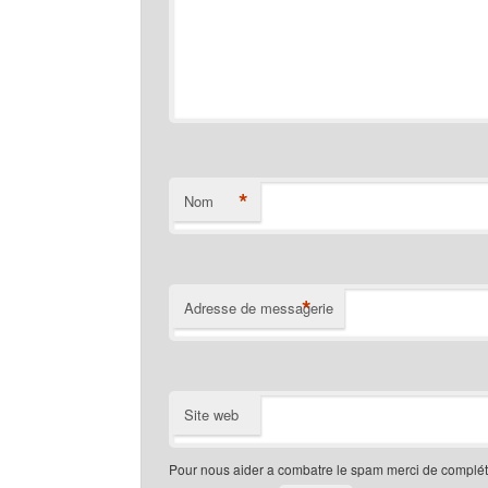
*
Nom
*
Adresse de messagerie
Site web
Pour nous aider a combatre le spam merci de compléte