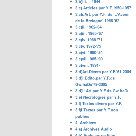
3.b)iii. – 1944 –
3.c) Articles par Y.F.1950-1957
3.c)i.Art. par Y.F. ds 'L'Avenir
de la Bretagne' 1958-'62
3.c)ii. 1962-'64
3.c)iii. 1965-'67
3.c)iv. 1968-'71
3.c)v. 1972-'75
3.c)vi. 1980-'84
3.c)vii 1985-'90
3.c)viii. 1991-
3.d)Art.Divers par Y.F.'61-2004
3.d)i.Edito.par Y.F.ds
Gw.haDu'79-2005
3.d)ii.Art.par Y.F.ds Gw.haDu
3.e) Nécrologies par Y.F.
3.f) Textes divers par Y.F.
3.f)i.Textes par Y.F.non
publiés
4. Archives
4.a) Archives Audio
4.b) Archives de Film