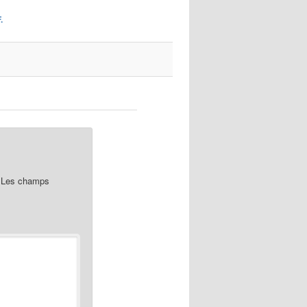
images
.
Les champs