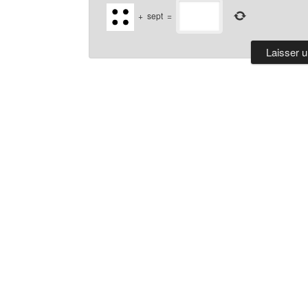
+
sept
=