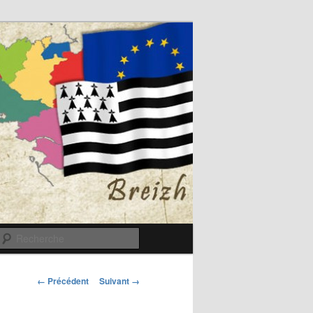
Recherche
Navigation
← Précédent
Suivant →
des