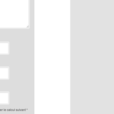
r le calcul suivant
*