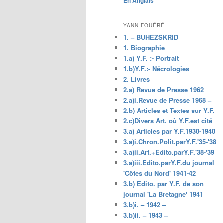
En Anglais
principal
YANN FOUÉRÉ
1. – BUHEZSKRID
1. Biographie
1.a) Y.F. :- Portrait
1.b)Y.F.:- Nécrologies
2. Livres
2.a) Revue de Presse 1962
2.a)i.Revue de Presse 1968 –
2.b) Articles et Textes sur Y.F.
2.c)Divers Art. où Y.F.est cité
3.a) Articles par Y.F.1930-1940
3.a)i.Chron.Polit.parY.F.'35-'38
3.a)ii.Art.+Edito.parY.F.'38-'39
3.a)iii.Edito.parY.F.du journal
'Côtes du Nord' 1941-42
3.b) Edito. par Y.F. de son
journal 'La Bretagne' 1941
3.b)i. – 1942 –
3.b)ii. – 1943 –