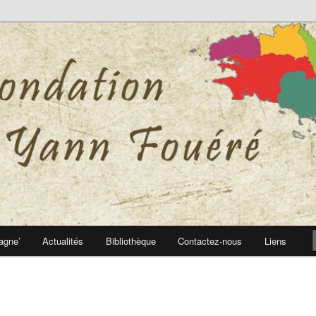
 Yann Fouéré
nn Fouéré
agne’
Actualités
Bibliothèque
Contactez-nous
Liens