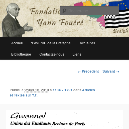
Le site officiel de la fondation Yann Fouéré
Rech
Fondation Yann Fouéré
Menu
Accueil
‘L’AVENIR de la Bretagne’
Actualités
Aller
principal
Bibliothèque
Contactez-nous
Liens
au
contenu
Navigation
← Précédent
Suivant →
des
principal
images
Publié le
février 18, 2010
à
1134 × 1791
dans
Articles
et Textes sur Y.F.