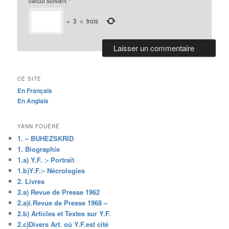
calcul suivant
*
×
3
=
trois
CE SITE
En Français
En Anglais
YANN FOUÉRÉ
1. – BUHEZSKRID
1. Biographie
1.a) Y.F. :- Portrait
1.b)Y.F.:- Nécrologies
2. Livres
2.a) Revue de Presse 1962
2.a)i.Revue de Presse 1968 –
2.b) Articles et Textes sur Y.F.
2.c)Divers Art. où Y.F.est cité