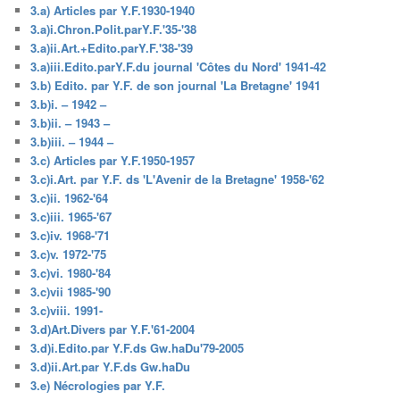
3.a) Articles par Y.F.1930-1940
3.a)i.Chron.Polit.parY.F.'35-'38
3.a)ii.Art.+Edito.parY.F.'38-'39
3.a)iii.Edito.parY.F.du journal 'Côtes du Nord' 1941-42
3.b) Edito. par Y.F. de son journal 'La Bretagne' 1941
3.b)i. – 1942 –
3.b)ii. – 1943 –
3.b)iii. – 1944 –
3.c) Articles par Y.F.1950-1957
3.c)i.Art. par Y.F. ds 'L'Avenir de la Bretagne' 1958-'62
3.c)ii. 1962-'64
3.c)iii. 1965-'67
3.c)iv. 1968-'71
3.c)v. 1972-'75
3.c)vi. 1980-'84
3.c)vii 1985-'90
3.c)viii. 1991-
3.d)Art.Divers par Y.F.'61-2004
3.d)i.Edito.par Y.F.ds Gw.haDu'79-2005
3.d)ii.Art.par Y.F.ds Gw.haDu
3.e) Nécrologies par Y.F.