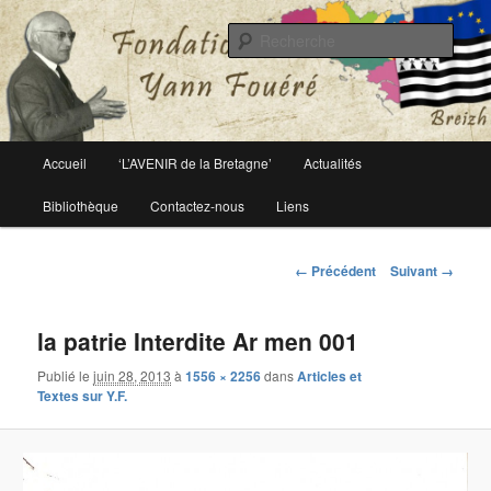
Le site officiel de la fondation Yann Fouéré
Rech
Fondation Yann Fouéré
Menu
Accueil
‘L’AVENIR de la Bretagne’
Actualités
Aller
principal
Bibliothèque
Contactez-nous
Liens
au
contenu
Navigation
← Précédent
Suivant →
des
principal
images
la patrie Interdite Ar men 001
Publié le
juin 28, 2013
à
1556 × 2256
dans
Articles et
Textes sur Y.F.