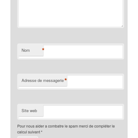
*
Nom
*
Adresse de messagerie
Site web
Pour nous aider a combatre le spam merci de compléter le
calcul suivant
*