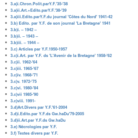
3.a)i.Chron.Polit.parY.F.'35-'38
3.a)ii.Art.+Edito.parY.F.'38-'39
3.a)iii.Edito.parY.F.du journal 'Côtes du Nord' 1941-42
3.b) Edito. par Y.F. de son journal 'La Bretagne' 1941
3.b)i. – 1942 –
3.b)ii. – 1943 –
3.b)iii. – 1944 –
3.c) Articles par Y.F.1950-1957
3.c)i.Art. par Y.F. ds 'L'Avenir de la Bretagne' 1958-'62
3.c)ii. 1962-'64
3.c)iii. 1965-'67
3.c)iv. 1968-'71
3.c)v. 1972-'75
3.c)vi. 1980-'84
3.c)vii 1985-'90
3.c)viii. 1991-
3.d)Art.Divers par Y.F.'61-2004
3.d)i.Edito.par Y.F.ds Gw.haDu'79-2005
3.d)ii.Art.par Y.F.ds Gw.haDu
3.e) Nécrologies par Y.F.
3.f) Textes divers par Y.F.