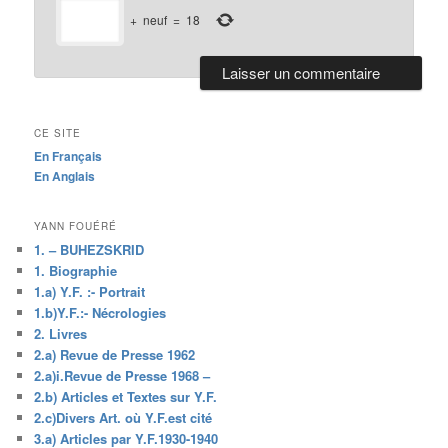
+
neuf
=
18
CE SITE
En Français
En Anglais
YANN FOUÉRÉ
1. – BUHEZSKRID
1. Biographie
1.a) Y.F. :- Portrait
1.b)Y.F.:- Nécrologies
2. Livres
2.a) Revue de Presse 1962
2.a)i.Revue de Presse 1968 –
2.b) Articles et Textes sur Y.F.
2.c)Divers Art. où Y.F.est cité
3.a) Articles par Y.F.1930-1940