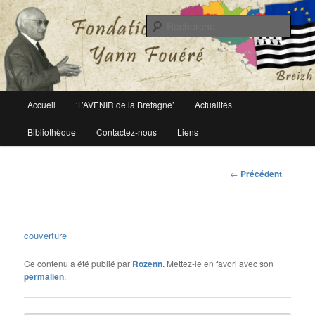
Le site officiel de la fondation Yann Fouéré
Rech
Fondation Yann Fouéré
Menu
Accueil
‘L’AVENIR de la Bretagne’
Actualités
Aller
principal
Bibliothèque
Contactez-nous
Liens
au
contenu
Navigation
←
Précédent
des
principal
articles
couverture
Ce contenu a été publié par
Rozenn
. Mettez-le en favori avec son
permalien
.