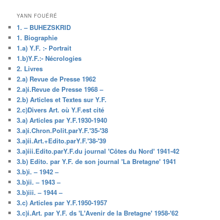
YANN FOUÉRÉ
1. – BUHEZSKRID
1. Biographie
1.a) Y.F. :- Portrait
1.b)Y.F.:- Nécrologies
2. Livres
2.a) Revue de Presse 1962
2.a)i.Revue de Presse 1968 –
2.b) Articles et Textes sur Y.F.
2.c)Divers Art. où Y.F.est cité
3.a) Articles par Y.F.1930-1940
3.a)i.Chron.Polit.parY.F.'35-'38
3.a)ii.Art.+Edito.parY.F.'38-'39
3.a)iii.Edito.parY.F.du journal 'Côtes du Nord' 1941-42
3.b) Edito. par Y.F. de son journal 'La Bretagne' 1941
3.b)i. – 1942 –
3.b)ii. – 1943 –
3.b)iii. – 1944 –
3.c) Articles par Y.F.1950-1957
3.c)i.Art. par Y.F. ds 'L'Avenir de la Bretagne' 1958-'62