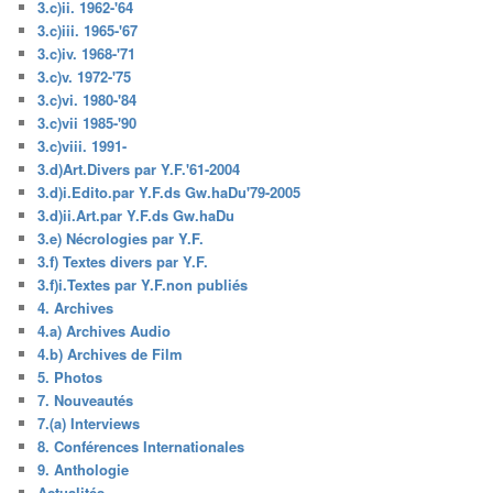
3.c)ii. 1962-'64
3.c)iii. 1965-'67
3.c)iv. 1968-'71
3.c)v. 1972-'75
3.c)vi. 1980-'84
3.c)vii 1985-'90
3.c)viii. 1991-
3.d)Art.Divers par Y.F.'61-2004
3.d)i.Edito.par Y.F.ds Gw.haDu'79-2005
3.d)ii.Art.par Y.F.ds Gw.haDu
3.e) Nécrologies par Y.F.
3.f) Textes divers par Y.F.
3.f)i.Textes par Y.F.non publiés
4. Archives
4.a) Archives Audio
4.b) Archives de Film
5. Photos
7. Nouveautés
7.(a) Interviews
8. Conférences Internationales
9. Anthologie
Actualités