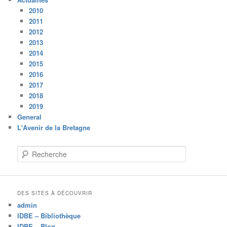
2010
2011
2012
2013
2014
2015
2016
2017
2018
2019
General
L'Avenir de la Bretagne
R
e
c
h
e
DES SITES À DÉCOUVRIR
r
admin
c
IDBE – Bibliothèque
h
IDBE – Blog