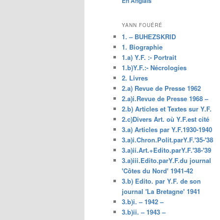
En Anglais
principal
YANN FOUÉRÉ
1. – BUHEZSKRID
1. Biographie
1.a) Y.F. :- Portrait
1.b)Y.F.:- Nécrologies
2. Livres
2.a) Revue de Presse 1962
2.a)i.Revue de Presse 1968 –
2.b) Articles et Textes sur Y.F.
2.c)Divers Art. où Y.F.est cité
3.a) Articles par Y.F.1930-1940
3.a)i.Chron.Polit.parY.F.'35-'38
3.a)ii.Art.+Edito.parY.F.'38-'39
3.a)iii.Edito.parY.F.du journal
'Côtes du Nord' 1941-42
3.b) Edito. par Y.F. de son
journal 'La Bretagne' 1941
3.b)i. – 1942 –
3.b)ii. – 1943 –