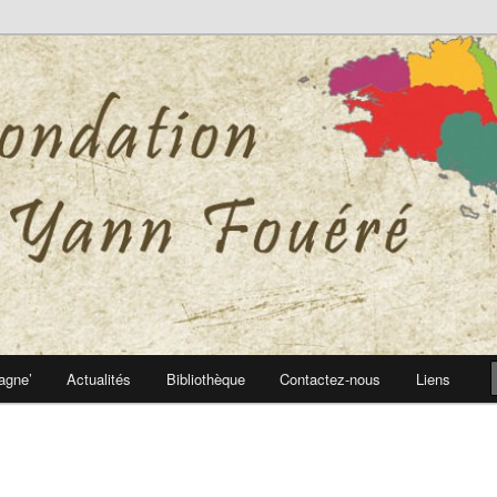
 Yann Fouéré
nn Fouéré
agne’
Actualités
Bibliothèque
Contactez-nous
Liens