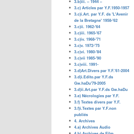
3.b)iii. – 1944 –
3.c) Articles par Y.F.1950-1957
3.c)i.Art. par Y.F. ds 'L'Avenir
de la Bretagne' 1958-'62
3.c)ii. 1962-'64
3.c)iii. 1965-'67
3.c)iv. 1968-'71
3.c)v. 1972-'75
3.c)vi. 1980-'84
3.c)vii 1985-'90
3.c)viii. 1991-
3.d)Art.Divers par Y.F.'61-2004
3.d)i.Edito.par Y.F.ds
Gw.haDu'79-2005
3.d)ii.Art.par Y.F.ds Gw.haDu
3.e) Nécrologies par Y.F.
3.f) Textes divers par Y.F.
3.f)i.Textes par Y.F.non
publiés
4. Archives
4.a) Archives Audio
4.b) Archives de Film