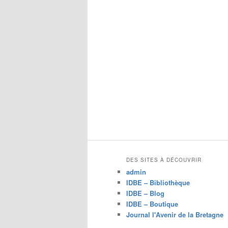
c
h
e
r
c
h
e
DES SITES À DÉCOUVRIR
admin
IDBE – Bibliothèque
IDBE – Blog
IDBE – Boutique
Journal l'Avenir de la Bretagne