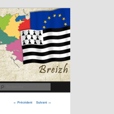
Recherche
Navigation
← Précédent
Suivant →
des