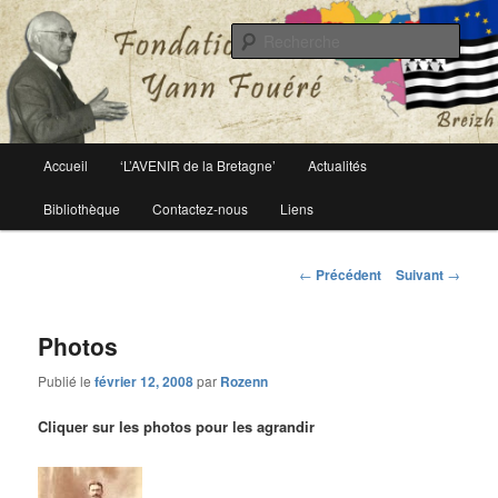
Le site officiel de la fondation Yann Fouéré
Rech
Fondation Yann Fouéré
Menu
Accueil
‘L’AVENIR de la Bretagne’
Actualités
Aller
principal
Bibliothèque
Contactez-nous
Liens
au
contenu
Navigation
←
Précédent
Suivant
→
des
principal
articles
Photos
Publié le
février 12, 2008
par
Rozenn
Cliquer sur les photos pour les agrandir