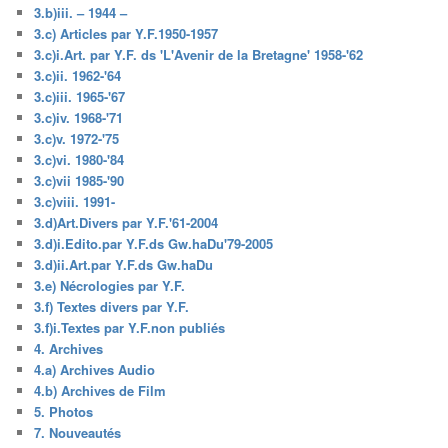
3.b)iii. – 1944 –
3.c) Articles par Y.F.1950-1957
3.c)i.Art. par Y.F. ds 'L'Avenir de la Bretagne' 1958-'62
3.c)ii. 1962-'64
3.c)iii. 1965-'67
3.c)iv. 1968-'71
3.c)v. 1972-'75
3.c)vi. 1980-'84
3.c)vii 1985-'90
3.c)viii. 1991-
3.d)Art.Divers par Y.F.'61-2004
3.d)i.Edito.par Y.F.ds Gw.haDu'79-2005
3.d)ii.Art.par Y.F.ds Gw.haDu
3.e) Nécrologies par Y.F.
3.f) Textes divers par Y.F.
3.f)i.Textes par Y.F.non publiés
4. Archives
4.a) Archives Audio
4.b) Archives de Film
5. Photos
7. Nouveautés