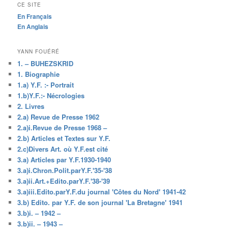
CE SITE
En Français
En Anglais
YANN FOUÉRÉ
1. – BUHEZSKRID
1. Biographie
1.a) Y.F. :- Portrait
1.b)Y.F.:- Nécrologies
2. Livres
2.a) Revue de Presse 1962
2.a)i.Revue de Presse 1968 –
2.b) Articles et Textes sur Y.F.
2.c)Divers Art. où Y.F.est cité
3.a) Articles par Y.F.1930-1940
3.a)i.Chron.Polit.parY.F.'35-'38
3.a)ii.Art.+Edito.parY.F.'38-'39
3.a)iii.Edito.parY.F.du journal 'Côtes du Nord' 1941-42
3.b) Edito. par Y.F. de son journal 'La Bretagne' 1941
3.b)i. – 1942 –
3.b)ii. – 1943 –