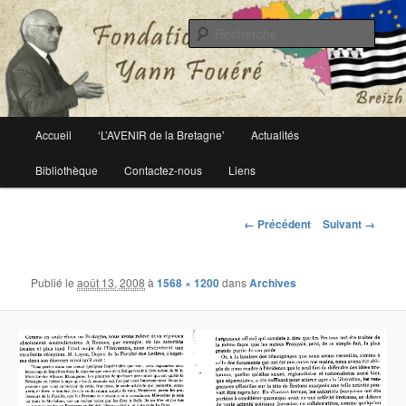
Le site officiel de la fondation Yann Fouéré
Rech
Fondation Yann Fouéré
Menu
Accueil
‘L’AVENIR de la Bretagne’
Actualités
Aller
principal
Bibliothèque
Contactez-nous
Liens
au
contenu
Navigation
← Précédent
Suivant →
des
principal
images
Publié le
août 13, 2008
à
1568 × 1200
dans
Archives