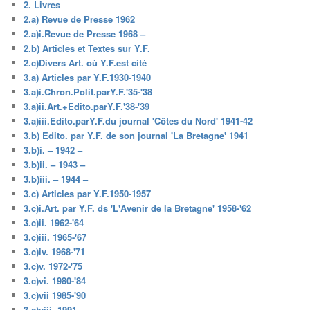
2. Livres
2.a) Revue de Presse 1962
2.a)i.Revue de Presse 1968 –
2.b) Articles et Textes sur Y.F.
2.c)Divers Art. où Y.F.est cité
3.a) Articles par Y.F.1930-1940
3.a)i.Chron.Polit.parY.F.'35-'38
3.a)ii.Art.+Edito.parY.F.'38-'39
3.a)iii.Edito.parY.F.du journal 'Côtes du Nord' 1941-42
3.b) Edito. par Y.F. de son journal 'La Bretagne' 1941
3.b)i. – 1942 –
3.b)ii. – 1943 –
3.b)iii. – 1944 –
3.c) Articles par Y.F.1950-1957
3.c)i.Art. par Y.F. ds 'L'Avenir de la Bretagne' 1958-'62
3.c)ii. 1962-'64
3.c)iii. 1965-'67
3.c)iv. 1968-'71
3.c)v. 1972-'75
3.c)vi. 1980-'84
3.c)vii 1985-'90
3.c)viii. 1991-