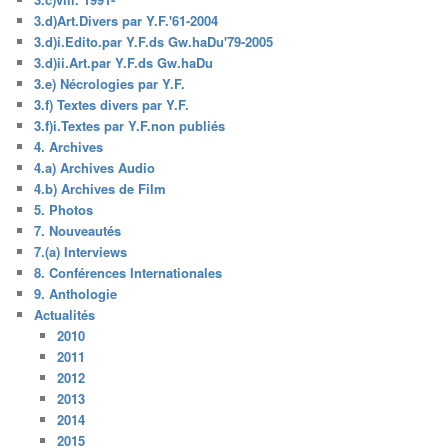
3.d)Art.Divers par Y.F.'61-2004
3.d)i.Edito.par Y.F.ds Gw.haDu'79-2005
3.d)ii.Art.par Y.F.ds Gw.haDu
3.e) Nécrologies par Y.F.
3.f) Textes divers par Y.F.
3.f)i.Textes par Y.F.non publiés
4. Archives
4.a) Archives Audio
4.b) Archives de Film
5. Photos
7. Nouveautés
7.(a) Interviews
8. Conférences Internationales
9. Anthologie
Actualités
2010
2011
2012
2013
2014
2015