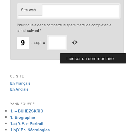
Site web
Pour nous aider a combatre le spam merci de compléter le
calcul suivant
*
−
sept
=
CE SITE
En Français
En Anglais
YANN FOUÉRÉ
1. – BUHEZSKRID
1. Biographie
1.a) Y.F. :- Portrait
1.b)Y.F.:- Nécrologies