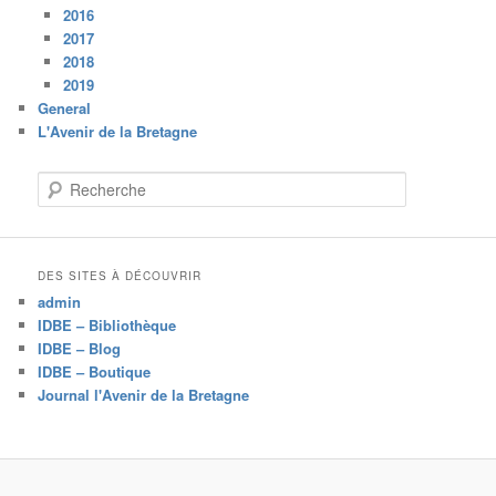
2016
2017
2018
2019
General
L'Avenir de la Bretagne
R
e
c
h
e
DES SITES À DÉCOUVRIR
r
admin
c
IDBE – Bibliothèque
h
IDBE – Blog
e
IDBE – Boutique
Journal l'Avenir de la Bretagne