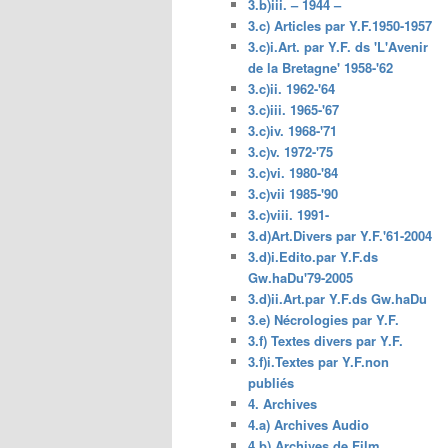
3.b)iii. – 1944 –
3.c) Articles par Y.F.1950-1957
3.c)i.Art. par Y.F. ds 'L'Avenir
de la Bretagne' 1958-'62
3.c)ii. 1962-'64
3.c)iii. 1965-'67
3.c)iv. 1968-'71
3.c)v. 1972-'75
3.c)vi. 1980-'84
3.c)vii 1985-'90
3.c)viii. 1991-
3.d)Art.Divers par Y.F.'61-2004
3.d)i.Edito.par Y.F.ds
Gw.haDu'79-2005
3.d)ii.Art.par Y.F.ds Gw.haDu
3.e) Nécrologies par Y.F.
3.f) Textes divers par Y.F.
3.f)i.Textes par Y.F.non
publiés
4. Archives
4.a) Archives Audio
4.b) Archives de Film