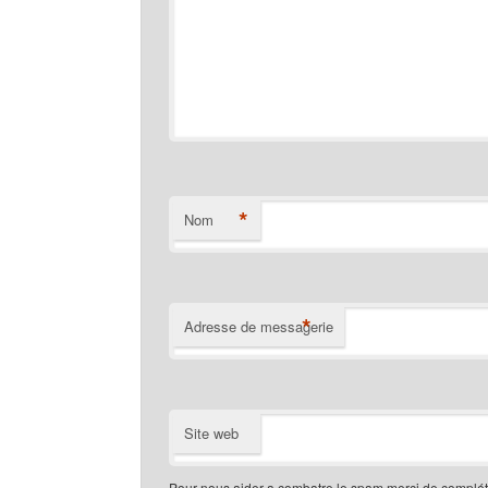
*
Nom
*
Adresse de messagerie
Site web
Pour nous aider a combatre le spam merci de compléte