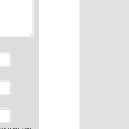
r le calcul suivant
*