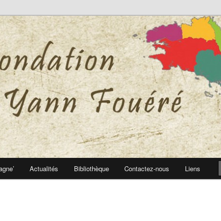
 Yann Fouéré
nn Fouéré
agne’
Actualités
Bibliothèque
Contactez-nous
Liens