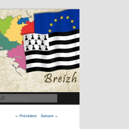
Recherche
Navigation
← Précédent
Suivant →
des