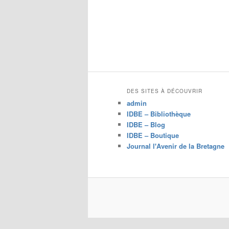
c
h
e
r
c
h
e
DES SITES À DÉCOUVRIR
admin
IDBE – Bibliothèque
IDBE – Blog
IDBE – Boutique
Journal l'Avenir de la Bretagne