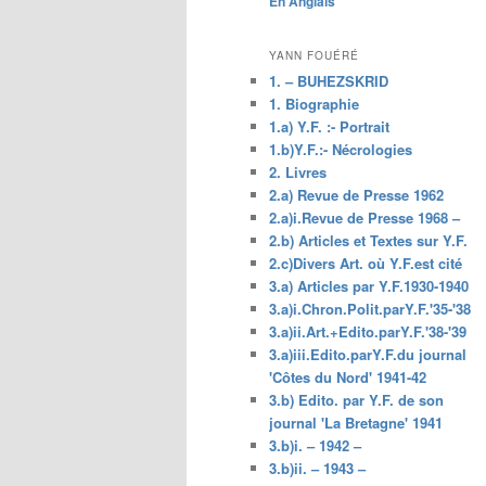
En Anglais
principal
YANN FOUÉRÉ
1. – BUHEZSKRID
1. Biographie
1.a) Y.F. :- Portrait
1.b)Y.F.:- Nécrologies
2. Livres
2.a) Revue de Presse 1962
2.a)i.Revue de Presse 1968 –
2.b) Articles et Textes sur Y.F.
2.c)Divers Art. où Y.F.est cité
3.a) Articles par Y.F.1930-1940
3.a)i.Chron.Polit.parY.F.'35-'38
3.a)ii.Art.+Edito.parY.F.'38-'39
3.a)iii.Edito.parY.F.du journal
'Côtes du Nord' 1941-42
3.b) Edito. par Y.F. de son
journal 'La Bretagne' 1941
3.b)i. – 1942 –
3.b)ii. – 1943 –