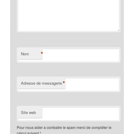
*
Nom
*
Adresse de messagerie
Site web
Pour nous aider a combatre le spam merci de compléter le
calcul suivant
*