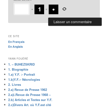
×
=
CE SITE
En Français
En Anglais
YANN FOUÉRÉ
1. – BUHEZSKRID
1. Biographie
1.a) Y.F. :- Portrait
1.b)Y.F.:- Nécrologies
2. Livres
2.a) Revue de Presse 1962
2.a)i.Revue de Presse 1968 –
2.b) Articles et Textes sur Y.F.
2.c)Divers Art. où Y.F.est cité