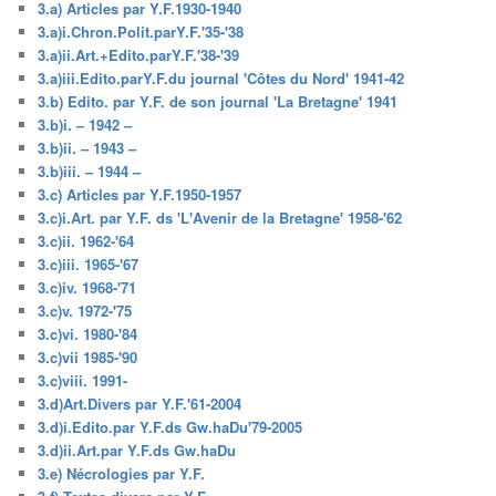
3.a) Articles par Y.F.1930-1940
3.a)i.Chron.Polit.parY.F.'35-'38
3.a)ii.Art.+Edito.parY.F.'38-'39
3.a)iii.Edito.parY.F.du journal 'Côtes du Nord' 1941-42
3.b) Edito. par Y.F. de son journal 'La Bretagne' 1941
3.b)i. – 1942 –
3.b)ii. – 1943 –
3.b)iii. – 1944 –
3.c) Articles par Y.F.1950-1957
3.c)i.Art. par Y.F. ds 'L'Avenir de la Bretagne' 1958-'62
3.c)ii. 1962-'64
3.c)iii. 1965-'67
3.c)iv. 1968-'71
3.c)v. 1972-'75
3.c)vi. 1980-'84
3.c)vii 1985-'90
3.c)viii. 1991-
3.d)Art.Divers par Y.F.'61-2004
3.d)i.Edito.par Y.F.ds Gw.haDu'79-2005
3.d)ii.Art.par Y.F.ds Gw.haDu
3.e) Nécrologies par Y.F.