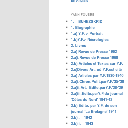
En Anglais
principal
YANN FOUÉRÉ
1. – BUHEZSKRID
1. Biographie
1.a) Y.F. :- Portrait
1.b)Y.F.:- Nécrologies
2. Livres
2.a) Revue de Presse 1962
2.a)i.Revue de Presse 1968 –
2.b) Articles et Textes sur Y.F.
2.c)Divers Art. où Y.F.est cité
3.a) Articles par Y.F.1930-1940
3.a)i.Chron.Polit.parY.F.'35-'38
3.a)ii.Art.+Edito.parY.F.'38-'39
3.a)iii.Edito.parY.F.du journal
'Côtes du Nord' 1941-42
3.b) Edito. par Y.F. de son
journal 'La Bretagne' 1941
3.b)i. – 1942 –
3.b)ii. – 1943 –