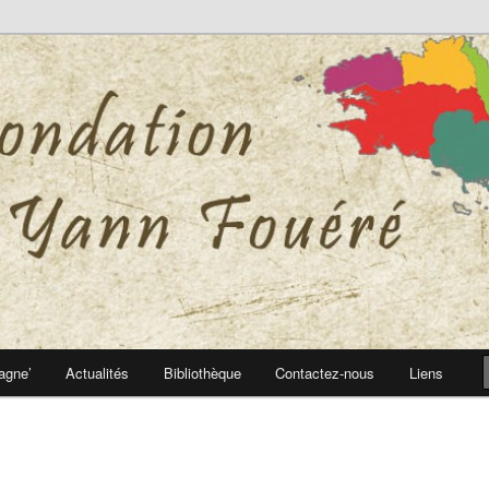
 Yann Fouéré
nn Fouéré
agne’
Actualités
Bibliothèque
Contactez-nous
Liens