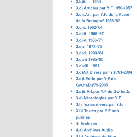
3.b)iii. – 1944 –
3.c) Articles par Y.F.1950-1957
3.c)i.Art. par Y.F. ds 'L'Avenir
de la Bretagne' 1958-'62
3.c)ii. 1962-'64
3.c)iii. 1965-'67
3.c)iv. 1968-'71
3.c)v. 1972-'75
3.c)vi. 1980-'84
3.c)vii 1985-'90
3.c)viii. 1991-
3.d)Art.Divers par Y.F.'61-2004
3.d)i.Edito.par Y.F.ds
Gw.haDu'79-2005
3.d)ii.Art.par Y.F.ds Gw.haDu
3.e) Nécrologies par Y.F.
3.f) Textes divers par Y.F.
3.f)i.Textes par Y.F.non
publiés
4. Archives
4.a) Archives Audio
4.b) Archives de Film