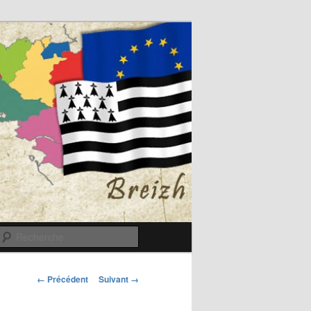
Recherche
Navigation
← Précédent
Suivant →
des