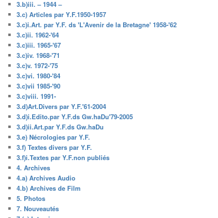
3.b)iii. – 1944 –
3.c) Articles par Y.F.1950-1957
3.c)i.Art. par Y.F. ds 'L'Avenir de la Bretagne' 1958-'62
3.c)ii. 1962-'64
3.c)iii. 1965-'67
3.c)iv. 1968-'71
3.c)v. 1972-'75
3.c)vi. 1980-'84
3.c)vii 1985-'90
3.c)viii. 1991-
3.d)Art.Divers par Y.F.'61-2004
3.d)i.Edito.par Y.F.ds Gw.haDu'79-2005
3.d)ii.Art.par Y.F.ds Gw.haDu
3.e) Nécrologies par Y.F.
3.f) Textes divers par Y.F.
3.f)i.Textes par Y.F.non publiés
4. Archives
4.a) Archives Audio
4.b) Archives de Film
5. Photos
7. Nouveautés