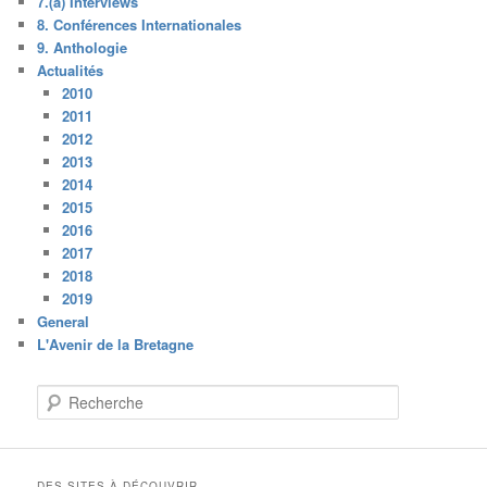
7.(a) Interviews
8. Conférences Internationales
9. Anthologie
Actualités
2010
2011
2012
2013
2014
2015
2016
2017
2018
2019
General
L'Avenir de la Bretagne
R
e
c
h
e
DES SITES À DÉCOUVRIR