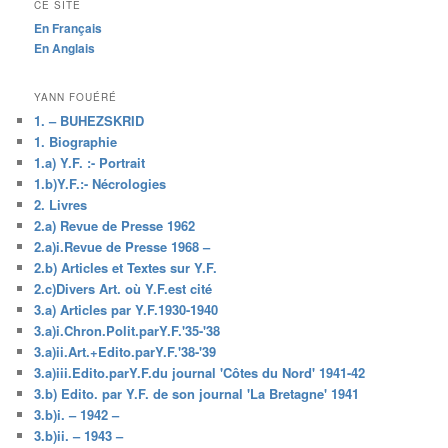
CE SITE
En Français
En Anglais
YANN FOUÉRÉ
1. – BUHEZSKRID
1. Biographie
1.a) Y.F. :- Portrait
1.b)Y.F.:- Nécrologies
2. Livres
2.a) Revue de Presse 1962
2.a)i.Revue de Presse 1968 –
2.b) Articles et Textes sur Y.F.
2.c)Divers Art. où Y.F.est cité
3.a) Articles par Y.F.1930-1940
3.a)i.Chron.Polit.parY.F.'35-'38
3.a)ii.Art.+Edito.parY.F.'38-'39
3.a)iii.Edito.parY.F.du journal 'Côtes du Nord' 1941-42
3.b) Edito. par Y.F. de son journal 'La Bretagne' 1941
3.b)i. – 1942 –
3.b)ii. – 1943 –