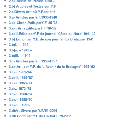
2.a)i.Revue de Presse 1968 –
2.b) Articles et Textes sur Y.F.
2.c)Divers Art. où Y.F.est cité
3.a) Articles par Y.F.1930-1940
3.a)i.Chron.Polit.parY.F.'35-'38
3.a)ii.Art.+Edito.parY.F.'38-'39
3.a)iii.Edito.parY.F.du journal 'Côtes du Nord' 1941-42
3.b) Edito. par Y.F. de son journal 'La Bretagne' 1941
3.b)i. – 1942 –
3.b)ii. – 1943 –
3.b)iii. – 1944 –
3.c) Articles par Y.F.1950-1957
3.c)i.Art. par Y.F. ds 'L'Avenir de la Bretagne' 1958-'62
3.c)ii. 1962-'64
3.c)iii. 1965-'67
3.c)iv. 1968-'71
3.c)v. 1972-'75
3.c)vi. 1980-'84
3.c)vii 1985-'90
3.c)viii. 1991-
3.d)Art.Divers par Y.F.'61-2004
3.d)i.Edito.par Y.F.ds Gw.haDu'79-2005