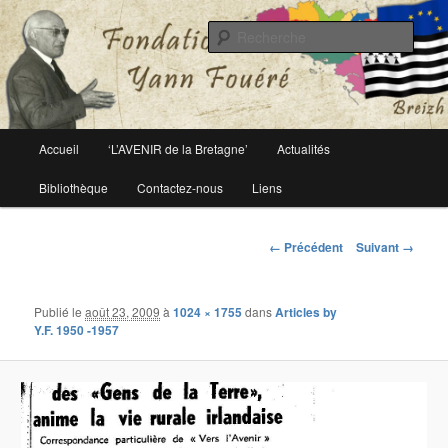
Le site officiel de la fondation Yann Fouéré
Rech
Fondation Yann Fouéré
Menu
Accueil
‘L’AVENIR de la Bretagne’
Actualités
Aller
principal
Bibliothèque
Contactez-nous
Liens
au
contenu
Navigation
← Précédent
Suivant →
des
principal
images
Publié le
août 23, 2009
à
1024 × 1755
dans
Articles by
Y.F. 1950 -1957