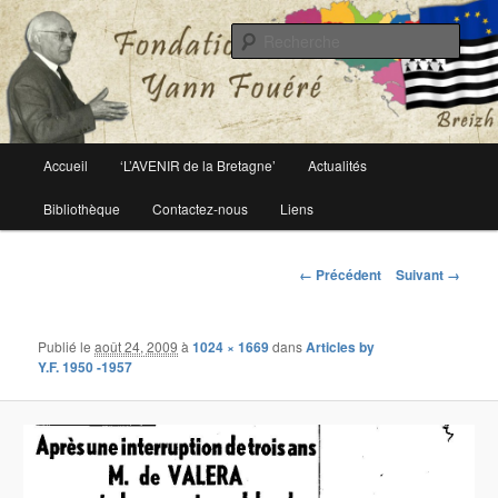
Le site officiel de la fondation Yann Fouéré
Rech
Fondation Yann Fouéré
Menu
Accueil
‘L’AVENIR de la Bretagne’
Actualités
Aller
principal
Bibliothèque
Contactez-nous
Liens
au
contenu
Navigation
← Précédent
Suivant →
des
principal
images
Publié le
août 24, 2009
à
1024 × 1669
dans
Articles by
Y.F. 1950 -1957