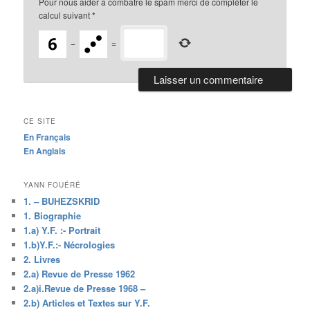
Pour nous aider a combatre le spam merci de compléter le
calcul suivant
*
−
=
CE SITE
En Français
En Anglais
YANN FOUÉRÉ
1. – BUHEZSKRID
1. Biographie
1.a) Y.F. :- Portrait
1.b)Y.F.:- Nécrologies
2. Livres
2.a) Revue de Presse 1962
2.a)i.Revue de Presse 1968 –
2.b) Articles et Textes sur Y.F.