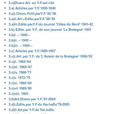
2.c)Divers Art. où Y.F.est cité
3.a) Articles par Y.F.1930-1940
3.a)i.Chron.Polit.parY.F.'35-'38
3.a)ii.Art.+Edito.parY.F.'38-'39
3.a)iii.Edito.parY.F.du journal 'Côtes du Nord' 1941-42
3.b) Edito. par Y.F. de son journal 'La Bretagne' 1941
3.b)i. – 1942 –
3.b)ii. – 1943 –
3.b)iii. – 1944 –
3.c) Articles par Y.F.1950-1957
3.c)i.Art. par Y.F. ds 'L'Avenir de la Bretagne' 1958-'62
3.c)ii. 1962-'64
3.c)iii. 1965-'67
3.c)iv. 1968-'71
3.c)v. 1972-'75
3.c)vi. 1980-'84
3.c)vii 1985-'90
3.c)viii. 1991-
3.d)Art.Divers par Y.F.'61-2004
3.d)i.Edito.par Y.F.ds Gw.haDu'79-2005
3.d)ii.Art.par Y.F.ds Gw.haDu