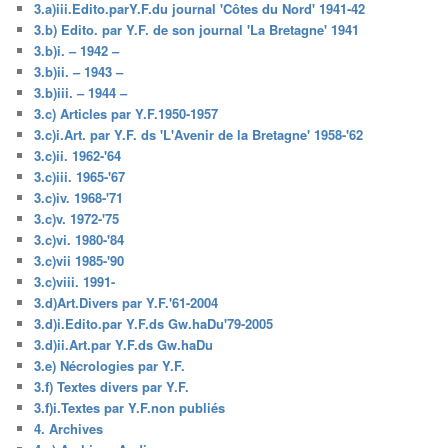
3.a)iii.Edito.parY.F.du journal 'Côtes du Nord' 1941-42
3.b) Edito. par Y.F. de son journal 'La Bretagne' 1941
3.b)i. – 1942 –
3.b)ii. – 1943 –
3.b)iii. – 1944 –
3.c) Articles par Y.F.1950-1957
3.c)i.Art. par Y.F. ds 'L'Avenir de la Bretagne' 1958-'62
3.c)ii. 1962-'64
3.c)iii. 1965-'67
3.c)iv. 1968-'71
3.c)v. 1972-'75
3.c)vi. 1980-'84
3.c)vii 1985-'90
3.c)viii. 1991-
3.d)Art.Divers par Y.F.'61-2004
3.d)i.Edito.par Y.F.ds Gw.haDu'79-2005
3.d)ii.Art.par Y.F.ds Gw.haDu
3.e) Nécrologies par Y.F.
3.f) Textes divers par Y.F.
3.f)i.Textes par Y.F.non publiés
4. Archives