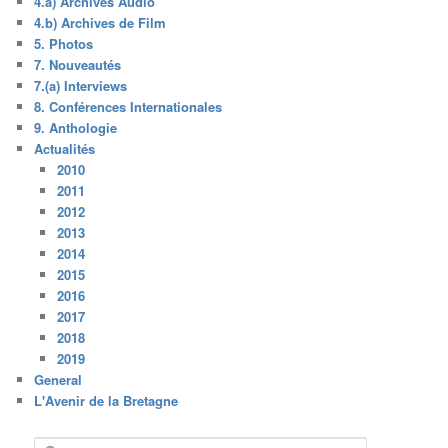
4.a) Archives Audio
4.b) Archives de Film
5. Photos
7. Nouveautés
7.(a) Interviews
8. Conférences Internationales
9. Anthologie
Actualités
2010
2011
2012
2013
2014
2015
2016
2017
2018
2019
General
L'Avenir de la Bretagne
R