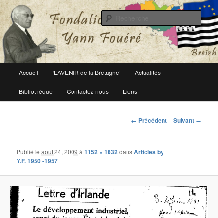
Le site officiel de la fondation Yann Fouéré
Rech
Fondation Yann Fouéré
Menu
Accueil
‘L’AVENIR de la Bretagne’
Actualités
Aller
principal
Bibliothèque
Contactez-nous
Liens
au
contenu
Navigation
← Précédent
Suivant →
des
principal
images
Publié le
août 24, 2009
à
1152 × 1632
dans
Articles by
Y.F. 1950 -1957