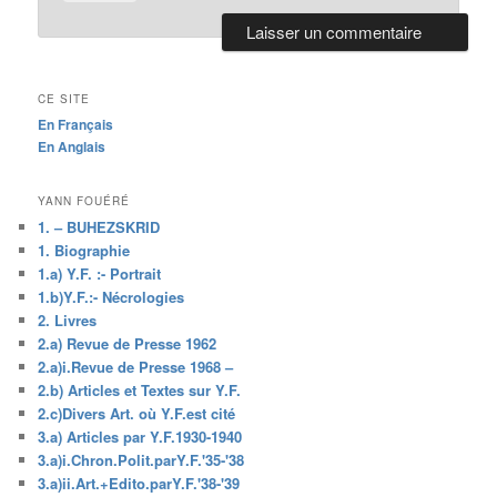
CE SITE
En Français
En Anglais
YANN FOUÉRÉ
1. – BUHEZSKRID
1. Biographie
1.a) Y.F. :- Portrait
1.b)Y.F.:- Nécrologies
2. Livres
2.a) Revue de Presse 1962
2.a)i.Revue de Presse 1968 –
2.b) Articles et Textes sur Y.F.
2.c)Divers Art. où Y.F.est cité
3.a) Articles par Y.F.1930-1940
3.a)i.Chron.Polit.parY.F.'35-'38
3.a)ii.Art.+Edito.parY.F.'38-'39