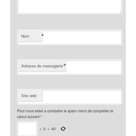
*
Nom
*
Adresse de messagerie
Site web
Pour nous aider a combatre le spam merci de compléter le
calcul suivant
*
×
5
=
40