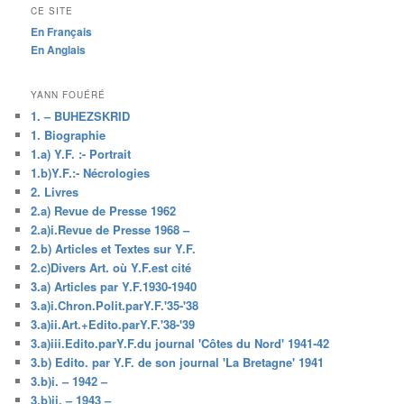
CE SITE
En Français
En Anglais
YANN FOUÉRÉ
1. – BUHEZSKRID
1. Biographie
1.a) Y.F. :- Portrait
1.b)Y.F.:- Nécrologies
2. Livres
2.a) Revue de Presse 1962
2.a)i.Revue de Presse 1968 –
2.b) Articles et Textes sur Y.F.
2.c)Divers Art. où Y.F.est cité
3.a) Articles par Y.F.1930-1940
3.a)i.Chron.Polit.parY.F.'35-'38
3.a)ii.Art.+Edito.parY.F.'38-'39
3.a)iii.Edito.parY.F.du journal 'Côtes du Nord' 1941-42
3.b) Edito. par Y.F. de son journal 'La Bretagne' 1941
3.b)i. – 1942 –
3.b)ii. – 1943 –