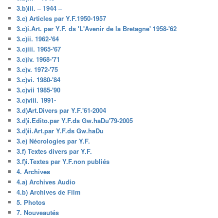
3.b)iii. – 1944 –
3.c) Articles par Y.F.1950-1957
3.c)i.Art. par Y.F. ds 'L'Avenir de la Bretagne' 1958-'62
3.c)ii. 1962-'64
3.c)iii. 1965-'67
3.c)iv. 1968-'71
3.c)v. 1972-'75
3.c)vi. 1980-'84
3.c)vii 1985-'90
3.c)viii. 1991-
3.d)Art.Divers par Y.F.'61-2004
3.d)i.Edito.par Y.F.ds Gw.haDu'79-2005
3.d)ii.Art.par Y.F.ds Gw.haDu
3.e) Nécrologies par Y.F.
3.f) Textes divers par Y.F.
3.f)i.Textes par Y.F.non publiés
4. Archives
4.a) Archives Audio
4.b) Archives de Film
5. Photos
7. Nouveautés