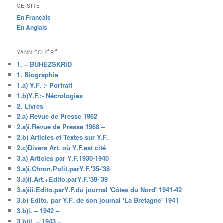
CE SITE
En Français
En Anglais
YANN FOUÉRÉ
1. – BUHEZSKRID
1. Biographie
1.a) Y.F. :- Portrait
1.b)Y.F.:- Nécrologies
2. Livres
2.a) Revue de Presse 1962
2.a)i.Revue de Presse 1968 –
2.b) Articles et Textes sur Y.F.
2.c)Divers Art. où Y.F.est cité
3.a) Articles par Y.F.1930-1940
3.a)i.Chron.Polit.parY.F.'35-'38
3.a)ii.Art.+Edito.parY.F.'38-'39
3.a)iii.Edito.parY.F.du journal 'Côtes du Nord' 1941-42
3.b) Edito. par Y.F. de son journal 'La Bretagne' 1941
3.b)i. – 1942 –
3.b)ii. – 1943 –