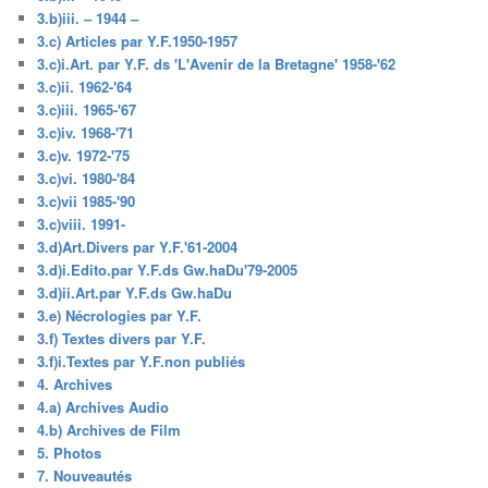
3.b)iii. – 1944 –
3.c) Articles par Y.F.1950-1957
3.c)i.Art. par Y.F. ds 'L'Avenir de la Bretagne' 1958-'62
3.c)ii. 1962-'64
3.c)iii. 1965-'67
3.c)iv. 1968-'71
3.c)v. 1972-'75
3.c)vi. 1980-'84
3.c)vii 1985-'90
3.c)viii. 1991-
3.d)Art.Divers par Y.F.'61-2004
3.d)i.Edito.par Y.F.ds Gw.haDu'79-2005
3.d)ii.Art.par Y.F.ds Gw.haDu
3.e) Nécrologies par Y.F.
3.f) Textes divers par Y.F.
3.f)i.Textes par Y.F.non publiés
4. Archives
4.a) Archives Audio
4.b) Archives de Film
5. Photos
7. Nouveautés