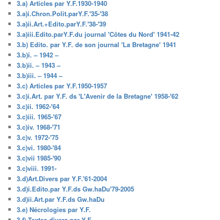
3.a) Articles par Y.F.1930-1940
3.a)i.Chron.Polit.parY.F.'35-'38
3.a)ii.Art.+Edito.parY.F.'38-'39
3.a)iii.Edito.parY.F.du journal 'Côtes du Nord' 1941-42
3.b) Edito. par Y.F. de son journal 'La Bretagne' 1941
3.b)i. – 1942 –
3.b)ii. – 1943 –
3.b)iii. – 1944 –
3.c) Articles par Y.F.1950-1957
3.c)i.Art. par Y.F. ds 'L'Avenir de la Bretagne' 1958-'62
3.c)ii. 1962-'64
3.c)iii. 1965-'67
3.c)iv. 1968-'71
3.c)v. 1972-'75
3.c)vi. 1980-'84
3.c)vii 1985-'90
3.c)viii. 1991-
3.d)Art.Divers par Y.F.'61-2004
3.d)i.Edito.par Y.F.ds Gw.haDu'79-2005
3.d)ii.Art.par Y.F.ds Gw.haDu
3.e) Nécrologies par Y.F.
3.f) Textes divers par Y.F.