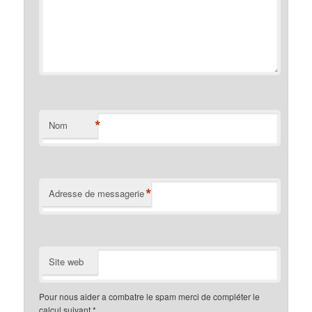
*
Nom
*
Adresse de messagerie
Site web
Pour nous aider a combatre le spam merci de compléter le
calcul suivant
*