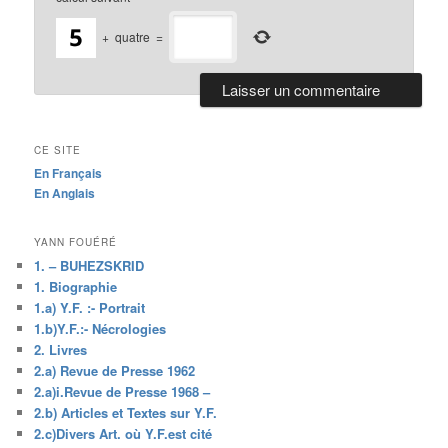
+
quatre
=
CE SITE
En Français
En Anglais
YANN FOUÉRÉ
1. – BUHEZSKRID
1. Biographie
1.a) Y.F. :- Portrait
1.b)Y.F.:- Nécrologies
2. Livres
2.a) Revue de Presse 1962
2.a)i.Revue de Presse 1968 –
2.b) Articles et Textes sur Y.F.
2.c)Divers Art. où Y.F.est cité