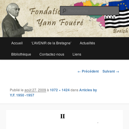
Le site officiel de la fondation Yann Fouéré
Rech
Fondation Yann Fouéré
Menu
Accueil
‘L’AVENIR de la Bretagne’
Actualités
Aller
principal
Bibliothèque
Contactez-nous
Liens
au
contenu
Navigation
← Précédent
Suivant →
des
principal
images
Publié le
août 27, 2009
à
1072 × 1424
dans
Articles by
Y.F. 1950 -1957