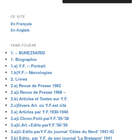
CE SITE
En Français
En Anglais
YANN FOUÉRÉ
1. – BUHEZSKRID
1. Biographie
1.a) Y.F. :- Portrait
1.b)Y.F.:- Nécrologies
2. Livres
2.a) Revue de Presse 1962
2.a)i.Revue de Presse 1968 –
2.b) Articles et Textes sur Y.F.
2.c)Divers Art. où Y.F.est cité
3.a) Articles par Y.F.1930-1940
3.a)i.Chron.Polit.parY.F.'35-'38
3.a)ii.Art.+Edito.parY.F.'38-'39
3.a)iii.Edito.parY.F.du journal 'Côtes du Nord' 1941-42
3.b) Edito. par Y.F. de son journal 'La Bretagne' 1941