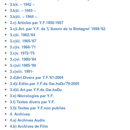
3.b)i. – 1942 –
3.b)ii. – 1943 –
3.b)iii. – 1944 –
3.c) Articles par Y.F.1950-1957
3.c)i.Art. par Y.F. ds 'L'Avenir de la Bretagne' 1958-'62
3.c)ii. 1962-'64
3.c)iii. 1965-'67
3.c)iv. 1968-'71
3.c)v. 1972-'75
3.c)vi. 1980-'84
3.c)vii 1985-'90
3.c)viii. 1991-
3.d)Art.Divers par Y.F.'61-2004
3.d)i.Edito.par Y.F.ds Gw.haDu'79-2005
3.d)ii.Art.par Y.F.ds Gw.haDu
3.e) Nécrologies par Y.F.
3.f) Textes divers par Y.F.
3.f)i.Textes par Y.F.non publiés
4. Archives
4.a) Archives Audio
4.b) Archives de Film