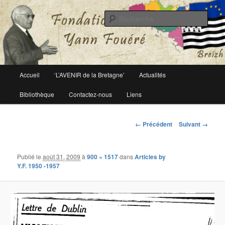
Le site officiel de la fondation Yann Fouéré
Rech
Fondation Yann Fouéré
Menu
Accueil
‘L’AVENIR de la Bretagne’
Actualités
Aller
principal
Bibliothèque
Contactez-nous
Liens
au
contenu
Navigation
← Précédent
Suivant →
des
principal
images
Publié le
août 31, 2009
à
900 × 1517
dans
Articles by
Y.F. 1950 -1957