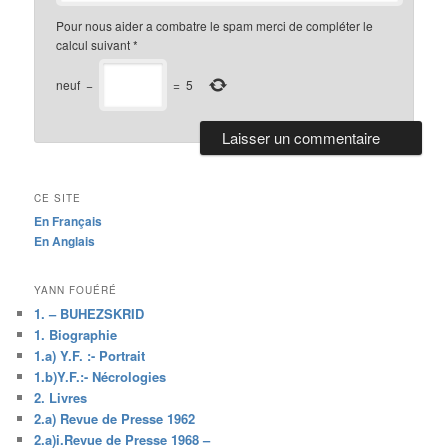
Pour nous aider a combatre le spam merci de compléter le
calcul suivant
*
neuf
−
=
5
CE SITE
En Français
En Anglais
YANN FOUÉRÉ
1. – BUHEZSKRID
1. Biographie
1.a) Y.F. :- Portrait
1.b)Y.F.:- Nécrologies
2. Livres
2.a) Revue de Presse 1962
2.a)i.Revue de Presse 1968 –