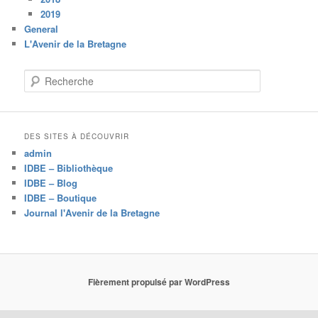
2019
General
L'Avenir de la Bretagne
R
e
c
h
e
DES SITES À DÉCOUVRIR
r
admin
c
IDBE – Bibliothèque
h
IDBE – Blog
e
IDBE – Boutique
Journal l'Avenir de la Bretagne
Fièrement propulsé par WordPress