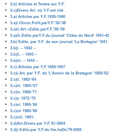
2.b) Articles et Textes sur Y.F.
2.c)Divers Art. où Y.F.est cité
3.a) Articles par Y.F.1930-1940
3.a)i.Chron.Polit.parY.F.'35-'38
3.a)ii.Art.+Edito.parY.F.'38-'39
3.a)iii.Edito.parY.F.du journal 'Côtes du Nord' 1941-42
3.b) Edito. par Y.F. de son journal 'La Bretagne' 1941
3.b)i. – 1942 –
3.b)ii. – 1943 –
3.b)iii. – 1944 –
3.c) Articles par Y.F.1950-1957
3.c)i.Art. par Y.F. ds 'L'Avenir de la Bretagne' 1958-'62
3.c)ii. 1962-'64
3.c)iii. 1965-'67
3.c)iv. 1968-'71
3.c)v. 1972-'75
3.c)vi. 1980-'84
3.c)vii 1985-'90
3.c)viii. 1991-
3.d)Art.Divers par Y.F.'61-2004
3.d)i.Edito.par Y.F.ds Gw.haDu'79-2005