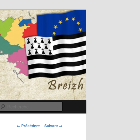
Recherche
Navigation
← Précédent
Suivant →
des