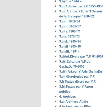
3.b)iii. – 1944 –
3.c) Articles par Y.F.1950-1957
3.c)i.Art. par Y.F. ds 'L'Avenir
de la Bretagne' 1958-'62
3.c)ii. 1962-'64
3.c)iii. 1965-'67
3.c)iv. 1968-'71
3.c)v. 1972-'75
3.c)vi. 1980-'84
3.c)vii 1985-'90
3.c)viii. 1991-
3.d)Art.Divers par Y.F.'61-2004
3.d)i.Edito.par Y.F.ds
Gw.haDu'79-2005
3.d)ii.Art.par Y.F.ds Gw.haDu
3.e) Nécrologies par Y.F.
3.f) Textes divers par Y.F.
3.f)i.Textes par Y.F.non
publiés
4. Archives
4.a) Archives Audio
4.b) Archives de Film