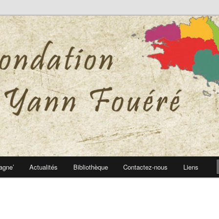
 Yann Fouéré
nn Fouéré
agne’
Actualités
Bibliothèque
Contactez-nous
Liens